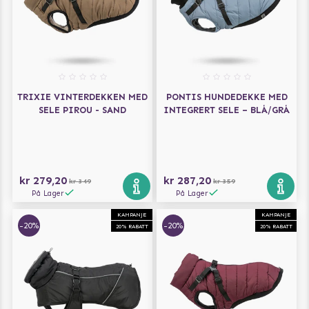
TRIXIE VINTERDEKKEN MED
PONTIS HUNDEDEKKE MED
SELE PIROU - SAND
INTEGRERT SELE – BLÅ/GRÅ
kr 279,20
kr 287,20
kr 349
kr 359
På Lager
På Lager
KAMPANJE
KAMPANJE
-20%
-20%
20% RABATT
20% RABATT