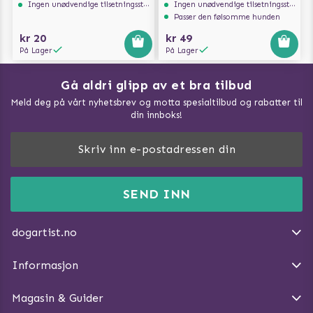
Ingen unødvendige tilsetningsstoffer
Ingen unødvendige tilsetningsstoffer
Passer den følsomme hunden
kr 20
kr 49
På Lager
På Lager
Gå aldri glipp av et bra tilbud
Meld deg på vårt nyhetsbrev og motta spesialtilbud og rabatter til
din innboks!
Doggie Magasin - Vis alle artilker
Slik måler du din hund
FAQ / Kundeservice
SEND INN
Hva kan hunder spise?
Dogartist.no eies og driftes av Purefun Org. nr: 918582711
Om oss
Beskytt hunden mot flått
dogartist.no
E-post: info@doggie.no
Kjøpsvilkår
Slik gjør du turen morsommere
Informasjon
Angre avtalen
Introduser katt og hund for hverandre
Magasin & Guider
Tren Nose Work hjemme