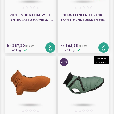
PONTIS DOG COAT WITH
MOUNTAINEER II PINK -
INTEGRATED HARNESS -
FÔRET HUNDEDEKKEN MED
AQUA
INTEGRERT SELE
kr 287,20
kr 561,75
kr 359
kr 749
På Lager
På Lager
KAMPANJE
-20%
20% RABATT