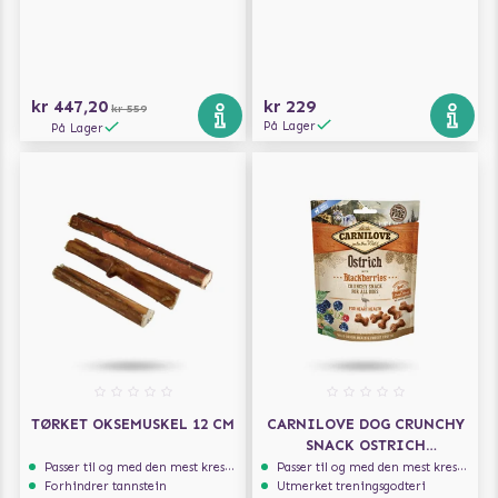
kr 447,20
kr 229
kr 559
På Lager
På Lager
TØRKET OKSEMUSKEL 12 CM
CARNILOVE DOG CRUNCHY
SNACK OSTRICH
BLACKBERRIES 200G
Passer til og med den mest kresne hunden
Passer til og med den mest kresne hunden
Forhindrer tannstein
Utmerket treningsgodteri