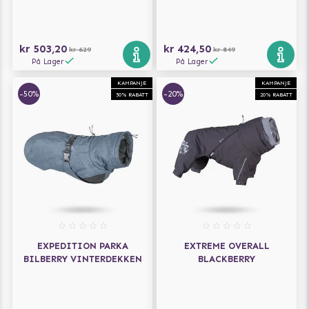
kr 503,20
kr 424,50
kr 629
kr 849
På Lager
På Lager
KAMPANJE
KAMPANJE
-50%
-20%
50% RABATT
20% RABATT
EXPEDITION PARKA
EXTREME OVERALL
BILBERRY VINTERDEKKEN
BLACKBERRY