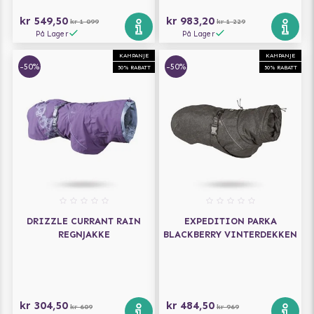
kr 549,50
kr 983,20
kr 1 099
kr 1 229
På Lager
På Lager
KAMPANJE
KAMPANJE
-50%
-50%
50% RABATT
50% RABATT
DRIZZLE CURRANT RAIN
EXPEDITION PARKA
REGNJAKKE
BLACKBERRY VINTERDEKKEN
kr 304,50
kr 484,50
kr 609
kr 969