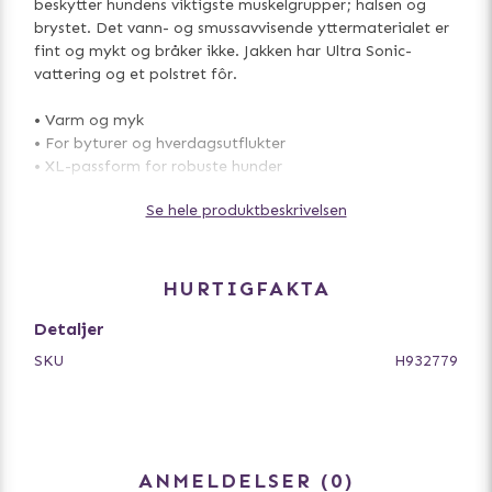
beskytter hundens viktigste muskelgrupper; halsen og
brystet. Det vann- og smussavvisende yttermaterialet er
fint og mykt og bråker ikke. Jakken har Ultra Sonic-
vattering og et polstret fôr.
• Varm og myk
• For byturer og hverdagsutflukter
• XL-passform for robuste hunder
• Godt synlige reflekser
Se hele produktbeskrivelsen
HURTIGFAKTA
Detaljer
SKU
H932779
ANMELDELSER
0