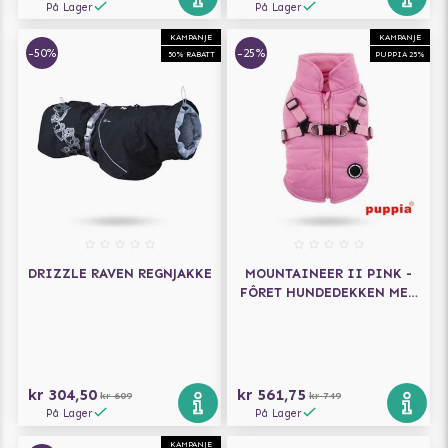
På Lager
På Lager
KAMPANJE
KAMPANJE
-50%
-25%
50% RABATT
PUPPIA 25%
DRIZZLE RAVEN REGNJAKKE
MOUNTAINEER II PINK -
FÔRET HUNDEDEKKEN MED
INTEGRERT SELE
kr 304,50
kr 561,75
kr 609
kr 749
På Lager
På Lager
KAMPANJE