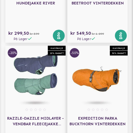
HUNDEJAKKE RIVER
BEETROOT VINTERDEKKEN
kr 299,50
kr 549,50
kr 599
kr 1 099
På Lager
På Lager
KAMPANJE
KAMPANJE
-20%
-50%
20% RABATT
50% RABATT
RAZZLE-DAZZLE MIDLAYER -
EXPEDITION PARKA
VENDBAR FLEECEJAKKE
BUCKTHORN VINTERDEKKEN
BJØRNEBÆR