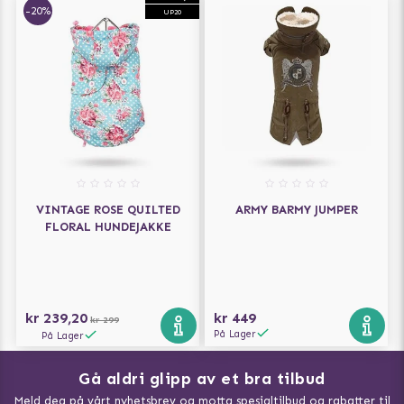
-20%
UP20
VINTAGE ROSE QUILTED
ARMY BARMY JUMPER
FLORAL HUNDEJAKKE
kr 239,20
kr 449
kr 299
På Lager
På Lager
Gå aldri glipp av et bra tilbud
Meld deg på vårt nyhetsbrev og motta spesialtilbud og rabatter til