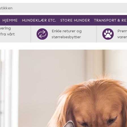
HJEMME
HUNDEKLÆR ETC.
TRANSPORT & RE
STORE HUNDER
vering
Enkle returer og
Pre
 fra vårt
størrelsesbytter
vare