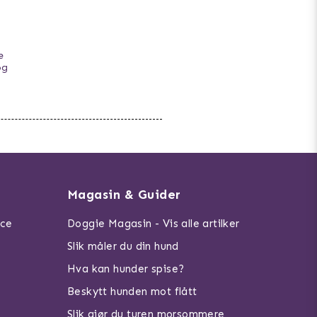
e
og
Magasin & Guider
ice
Doggie Magasin - Vis alle artilker
Slik måler du din hund
Hva kan hunder spise?
Beskytt hunden mot flått
Slik gjør du turen morsommere