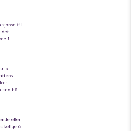
sjanse til
g det
ene i
u la
attens
dres
 kan bli
nde eller
nskelige å