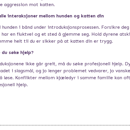
e aggression mot katten.
lle interaksjoner mellom hunden og katten din
id hunden i bånd under introduksjonsprosessen. Forsikre de
 har en fluktvei og et sted å gjemme seg. Hold dyrene atski
emme helt til du er sikker på at katten din er trygg.
 du søke hjelp?
duksjonene ikke går greit, må du søke profesjonell hjelp. Dy
kadet i slagsmål, og jo lenger problemet vedvarer, jo vansk
å løse. Konflikter mellom kjæledyr i samme familie kan oft
jonell hjelp.