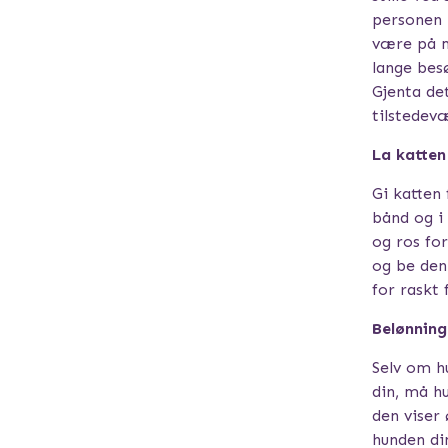
personen 
være på m
lange bes
Gjenta det
tilstedevæ
La katten 
Gi katten 
bånd og i 
og ros for
og be den 
for raskt 
Belønning
Selv om h
din, må h
den viser 
hunden din