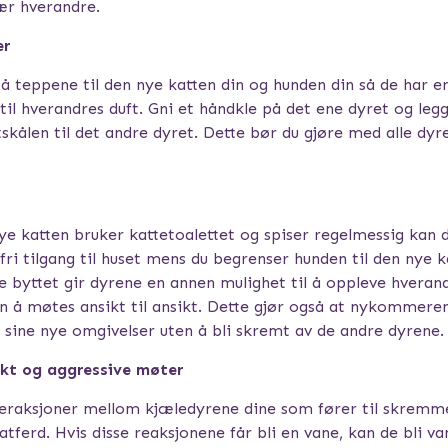
ær hverandre.
er
 teppene til den nye katten din og hunden din så de har en 
 til hverandres duft. Gni et håndkle på det ene dyret og leg
skålen til det andre dyret. Dette bør du gjøre med alle dyr
ye katten bruker kattetoalettet og spiser regelmessig kan d
fri tilgang til huset mens du begrenser hunden til den nye k
e byttet gir dyrene en annen mulighet til å oppleve hveran
en å møtes ansikt til ansikt. Dette gjør også at nykommeren
 sine nye omgivelser uten å bli skremt av de andre dyrene.
kt og aggressive møter
eraksjoner mellom kjæledyrene dine som fører til skremme
atferd. Hvis disse reaksjonene får bli en vane, kan de bli va