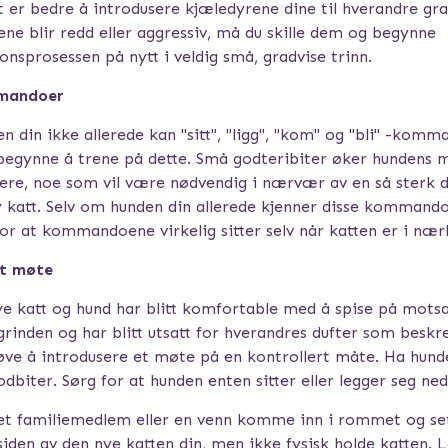
t er bedre å introdusere kjæledyrene dine til hverandre gra
ene blir redd eller aggressiv, må du skille dem og begynne
onsprosessen på nytt i veldig små, gradvise trinn.
mandoer
n din ikke allerede kan "sitt", "ligg", "kom" og "bli" -kom
begynne å trene på dette. Små godteribiter øker hundens 
stere, noe som vil være nødvendig i nærvær av en så sterk d
 katt. Selv om hunden din allerede kjenner disse kommand
for at kommandoene virkelig sitter selv når katten er i nær
rt møte
ye katt og hund har blitt komfortable med å spise på motsa
grinden og har blitt utsatt for hverandres dufter som beskr
øve å introdusere et møte på en kontrollert måte. Ha hund
dbiter. Sørg for at hunden enten sitter eller legger seg ned 
et familiemedlem eller en venn komme inn i rommet og se
 siden av den nye katten din, men ikke fysisk holde katten. 