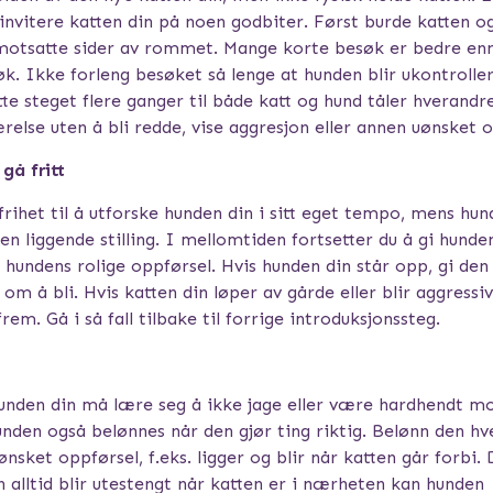
invitere katten din på noen godbiter. Først burde katten o
otsatte sider av rommet. Mange korte besøk er bedre enn
øk. Ikke forleng besøket så lenge at hunden blir ukontrolle
te steget flere ganger til både katt og hund tåler hverandr
relse uten å bli redde, vise aggresjon eller annen uønsket o
gå fritt
frihet til å utforske hunden din i sitt eget tempo, mens hun
en liggende stilling. I mellomtiden fortsetter du å gi hunde
 hundens rolige oppførsel. Hvis hunden din står opp, gi den
om å bli. Hvis katten din løper av gårde eller blir aggressiv
frem. Gå i så fall tilbake til forrige introduksjonssteg.
unden din må lære seg å ikke jage eller være hardhendt mo
unden også belønnes når den gjør ting riktig. Belønn den hv
ønsket oppførsel, f.eks. ligger og blir når katten går forbi
 alltid blir utestengt når katten er i nærheten kan hunden