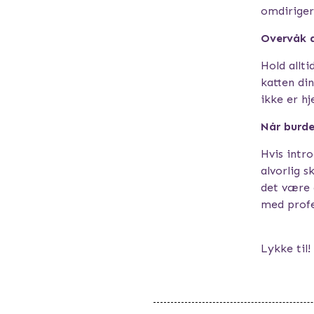
omdiriger
Overvåk a
Hold allt
katten din
ikke er hj
Når burde
Hvis intro
alvorlig s
det være 
med profes
Lykke til!