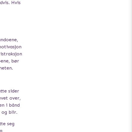
dvis. Hvis
mandoene,
motivasjon
istraksjon
oene, bør
heten.
tte sider
evet over,
en i bånd
og blir.
tte seg
La