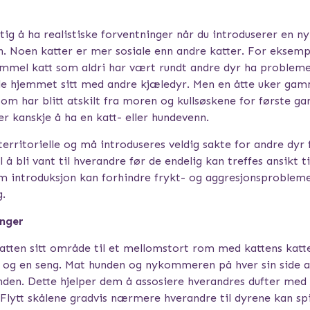
tig å ha realistiske forventninger når du introduserer en ny
n. Noen katter er mer sosiale enn andre katter. For eksemp
ammel katt som aldri har vært rundt andre dyr ha problem
le hjemmet sitt med andre kjæledyr. Men en åtte uker gam
om har blitt atskilt fra moren og kullsøskene for første ga
r kanskje å ha en katt- eller hundevenn.
territorielle og må introduseres veldig sakte for andre dyr 
l å bli vant til hverandre før de endelig kan treffes ansikt ti
m introduksjon kan forhindre frykt- og aggresjonsprobleme
g.
nger
atten sitt område til et mellomstort rom med kattens katte
 og en seng. Mat hunden og nykommeren på hver sin side a
nden. Dette hjelper dem å assosiere hverandres dufter med 
. Flytt skålene gradvis nærmere hverandre til dyrene kan spi