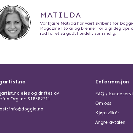
MATILDA
Vår kjære Matilda har vært skribent for Doggi
Magazine i to år og brenner for å gi deg tips 
råd for et så godt hundeliv som mulig.
gartist.no
Informasjon
artist.no eies og driftes av
FAQ / Kundeserv
efun Org. nr: 918582711
Om oss
ost: info@doggie.no
Kjøpsvilkår
Angre avtalen