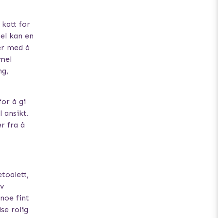
 katt for
el kan en
er med å
mel
ng,
for å gi
l ansikt.
r fra å
toalett,
v
noe fint
se rolig