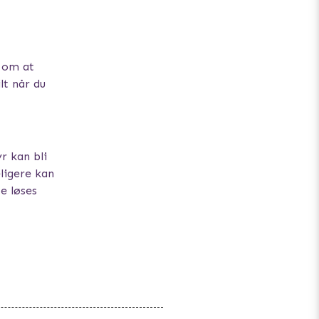
g om at
lt når du
r kan bli
eligere kan
e løses