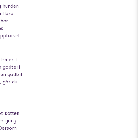
g hunden
 flere
rbar.
es
ppførsel.
den er i
n godteri
 en godbit
, går du
t katten
er gang
. Dersom