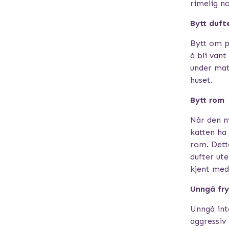
rimelig n
Bytt duft
Bytt om på
å bli vant
under mat
huset.
Bytt rom
Når den n
katten ha 
rom. Dett
dufter ut
kjent med
Unngå fry
Unngå int
aggressiv 