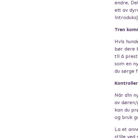
endre. De
ett av dyr
introduksj
Tren kom
Hvis hunde
bør dere 
til å pre
som en ny
du sørge 
Kontrolle
Når din n
av døren/
kan du pr
og bruk go
La et ann
stille ved