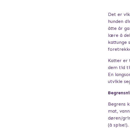
Det er vik
hunden di
åtte år g
lære å de
kattunge s
foretrekke
Katter er 
dem tid ti
En langso
utvikle se
Begrensni
Begrens k
mat, vann
døren/gri
(å spise!)