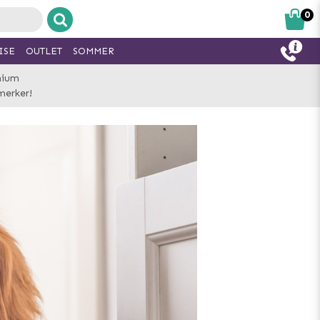
0
ISE
OUTLET
SOMMER
mium
merker!