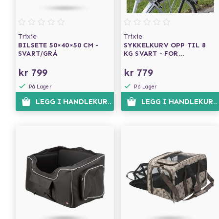
Trixie
Trixie
BILSETE 50×40×50 CM -
SYKKELKURV OPP TIL 8
SVART/GRÅ
KG SVART - FOR
BAGASJEBRETT
kr 799
kr 779
På Lager
På Lager
LEGG I HANDLEKURVEN
LEGG I HANDLEKURV