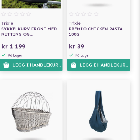
Trixie
Trixie
SYKKELKURV FRONT MED
PREMIO CHICKEN PASTA
NETTING OG
100G
REGNBESKYTTELSE -
SVART
kr 1 199
kr 39
På Lager
På Lager
N
LEGG I HANDLEKURVEN
LEGG I HANDLEKURVEN