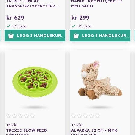
TRIXIE FINLAY
HANDSFREE MIDJEBELTE
TRANSPORTVESKE OPP
MED BÅND
TIL 10 KG
kr 629
kr 299
På Lager
På Lager
EN
LEGG I HANDLEKURVEN
LEGG I HANDLEKURVE
Trixie
Trixie
TRIXIE SLOW FEED
ALPAKKA 22 CM - MYK