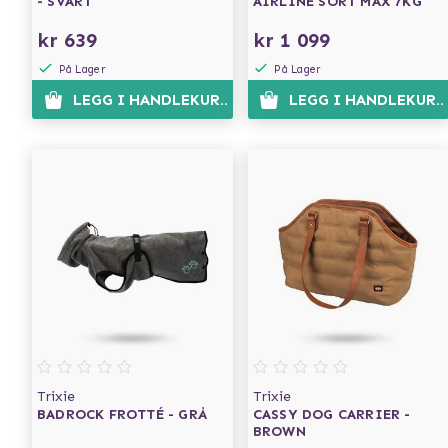
- SVART
AIRLINE SORT MAX 7KG
kr 639
kr 1 099
På Lager
På Lager
LEGG I HANDLEKURVEN
LEGG I HANDLEKURV
Trixie
Trixie
BADROCK FROTTÉ - GRÅ
CASSY DOG CARRIER -
BROWN