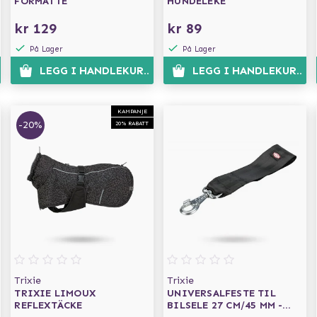
FÔRMATTE
HUNDELEKE
kr 129
kr 89
På Lager
På Lager
EN
LEGG I HANDLEKURVEN
LEGG I HANDLEKURVE
KAMPANJE
-20%
20% RABATT
Trixie
Trixie
TRIXIE LIMOUX
UNIVERSALFESTE TIL
REFLEXTÄCKE
BILSELE 27 CM/45 MM -