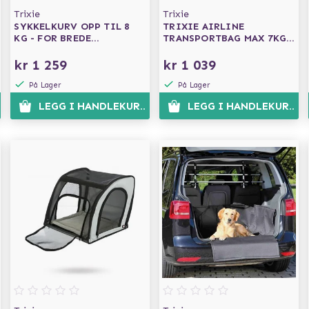
Trixie
Trixie
SYKKELKURV OPP TIL 8
TRIXIE AIRLINE
KG - FOR BREDE
TRANSPORTBAG MAX 7KG -
BAGASJEBRETT
SVART
kr 1 259
kr 1 039
På Lager
På Lager
EN
LEGG I HANDLEKURVEN
LEGG I HANDLEKURVE