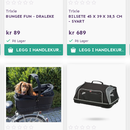
Trixie
Trixie
BUNGEE FUN - DRALEKE
BILSETE 45 X 39 X 38,5 CM
- SVART
kr 89
kr 689
På Lager
På Lager
EN
LEGG I HANDLEKURVEN
LEGG I HANDLEKURVE