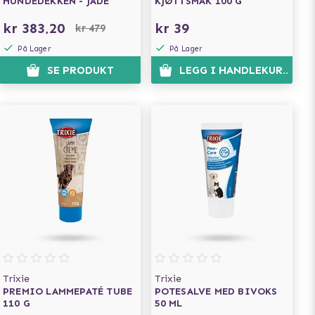
HUNDEDEKKEN - JADE
KJØTTSMAK 100 G
kr 383,20
kr 39
kr 479
På Lager
På Lager
N
SE PRODUKT
LEGG I HANDLEKURVEN
Trixie
Trixie
PREMIO LAMMEPATÉ TUBE
POTESALVE MED BIVOKS
110 G
50 ML