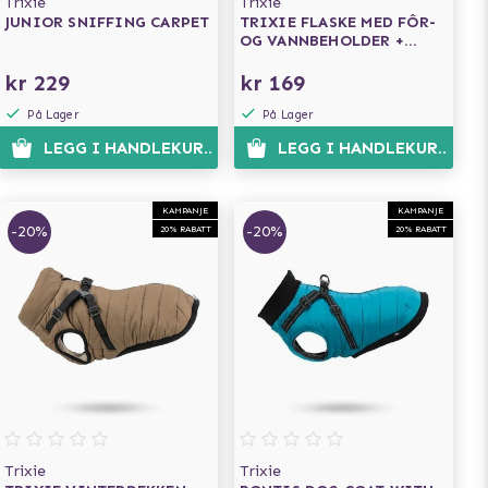
Trixie
Trixie
JUNIOR SNIFFING CARPET
TRIXIE FLASKE MED FÔR-
OG VANNBEHOLDER +
REISESKÅL
kr 229
kr 169
På Lager
På Lager
N
LEGG I HANDLEKURVEN
LEGG I HANDLEKURVEN
KAMPANJE
KAMPANJE
-20%
-20%
20% RABATT
20% RABATT
Trixie
Trixie