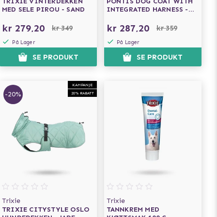
TRIXIE VINTERDEKKEN
PONTIS DOG COAT WITH
MED SELE PIROU - SAND
INTEGRATED HARNESS -
AQUA
kr 279,20
kr 287,20
kr 349
kr 359
På Lager
På Lager
N
SE PRODUKT
SE PRODUKT
KAMPANJE
-20%
20% RABATT
Trixie
Trixie
TRIXIE CITYSTYLE OSLO
TANNKREM MED