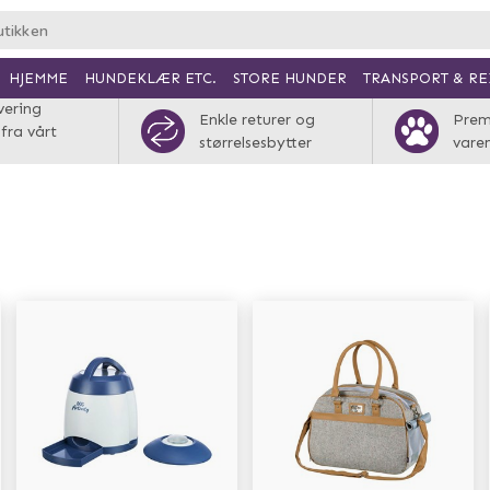
HJEMME
HUNDEKLÆR ETC.
TRANSPORT & RE
STORE HUNDER
vering
Enkle returer og
Pre
 fra vårt
størrelsesbytter
vare