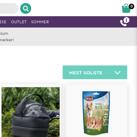
0
ISE
OUTLET
SOMMER
mium
merker!
MEST SOLGTE