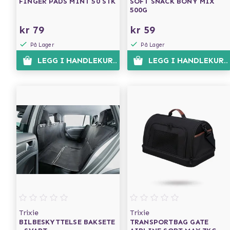
FINGER PADS MINT 50 STK
SOFT SNACK BONY MIX
500G
kr 79
kr 59
På Lager
På Lager
LEGG I HANDLEKURVEN
LEGG I HANDLEKURV
Trixie
Trixie
BILBESKYTTELSE BAKSETE
TRANSPORTBAG GATE