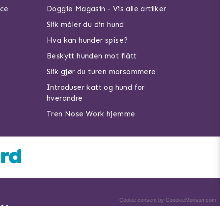
ice
Doggie Magasin - Vis alle artilker
Slik måler du din hund
Hva kan hunder spise?
Beskytt hunden mot flått
Slik gjør du turen morsommere
Introduser katt og hund for
hverandre
Tren Nose Work hjemme
Cookie consent by CoookieMonster.com
.no