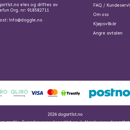
artist.no eies og driftes av
FAQ / Kundeserv
efun Org. nr: 918582711
Om oss
ost: info@doggie.no
Kjøpsvilkår
Angre avtalen
2026 dogartist.no
ere språk:
Svenska www.dogartist.se
Norsk www.dogartist