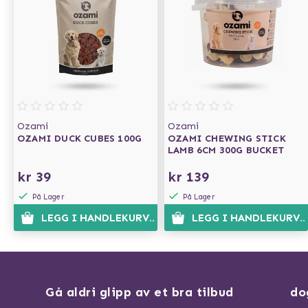
Ozami
Ozami
OZAMI DUCK CUBES 100G
OZAMI CHEWING STICK
LAMB 6CM 300G BUCKET
kr 39
kr 139
På Lager
På Lager
LEGG I HANDLEKURVEN
LEGG I HANDLEKURVE
Gå aldri glipp av et bra tilbud
do