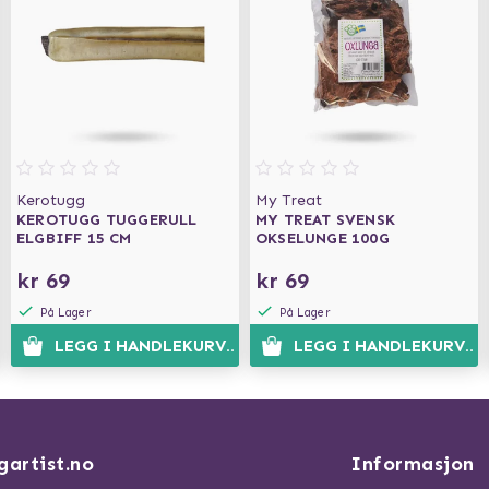
Kerotugg
My Treat
KEROTUGG TUGGERULL
MY TREAT SVENSK
ELGBIFF 15 CM
OKSELUNGE 100G
kr 69
kr 69
På Lager
På Lager
N
LEGG I HANDLEKURVEN
LEGG I HANDLEKURVEN
gartist.no
Informasjon