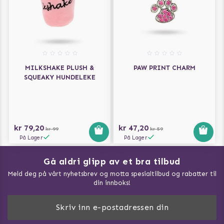
MILKSHAKE PLUSH &
PAW PRINT CHARM
SQUEAKY HUNDELEKE
kr 79,20
kr 47,20
kr 99
kr 59
På Lager
På Lager
Gå aldri glipp av et bra tilbud
Meld deg på vårt nyhetsbrev og motta spesialtilbud og rabatter til
din innboks!
Doggie Magasin - Vis alle artilker
Slik måler du din hund