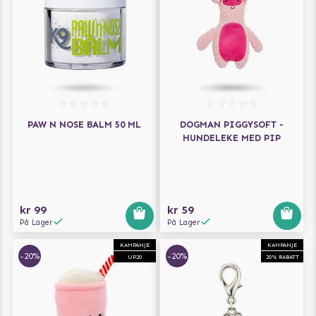
PAW N NOSE BALM 50 ML
DOGMAN PIGGYSOFT -
HUNDELEKE MED PIP
kr 99
kr 59
På Lager
På Lager
KAMPANJE
KAMPANJE
-20%
-20%
UP20
20% RABATT