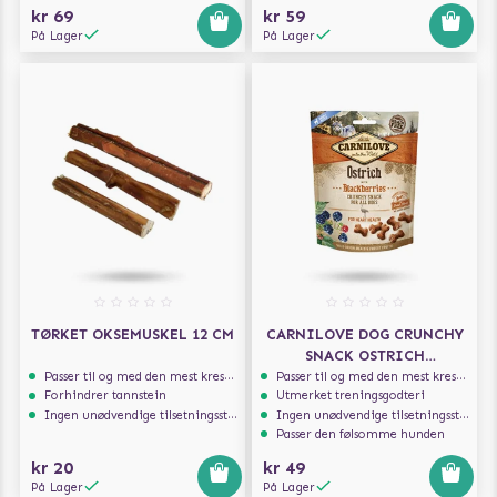
kr 69
kr 59
På Lager
På Lager
TØRKET OKSEMUSKEL 12 CM
CARNILOVE DOG CRUNCHY
SNACK OSTRICH
BLACKBERRIES 200G
Passer til og med den mest kresne hunden
Passer til og med den mest kresne hunden
Forhindrer tannstein
Utmerket treningsgodteri
Ingen unødvendige tilsetningsstoffer
Ingen unødvendige tilsetningsstoffer
Passer den følsomme hunden
kr 20
kr 49
På Lager
På Lager