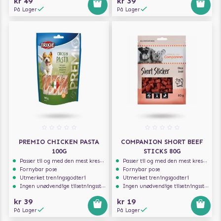
kr 49
kr 39
På Lager
På Lager
PREMIO CHICKEN PASTA
COMPANION SHORT BEEF
100G
STICKS 80G
Passer til og med den mest kresne hunden
Passer til og med den mest kresne hunden
Fornybar pose
Fornybar pose
Utmerket treningsgodteri
Utmerket treningsgodteri
Ingen unødvendige tilsetningsstoffer
Ingen unødvendige tilsetningsstoffer
kr 39
kr 19
På Lager
På Lager