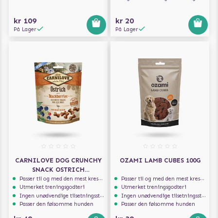
kr 109
kr 20
På Lager
På Lager
CARNILOVE DOG CRUNCHY
OZAMI LAMB CUBES 100G
SNACK OSTRICH
BLACKBERRIES 200G
Passer til og med den mest kresne hunden
Passer til og med den mest kresne hunden
Utmerket treningsgodteri
Utmerket treningsgodteri
Ingen unødvendige tilsetningsstoffer
Ingen unødvendige tilsetningsstoffer
Passer den følsomme hunden
Passer den følsomme hunden