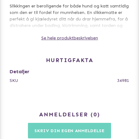
Slikkingen er beroligende for både hund og katt samtidig
som den er til fordel for munnhelsen. En slikkematte er
perfekt å gi kjæledyret ditt når du drar hjemmefra, for å
distrahere under bading, klotrimming, samt torden og
fyrverkeri.
Se hele produktbeskrivelsen
- Kan fryses
- Kan vaskes i maskin
HURTIGFAKTA
Størrelse 18 cm.
Detaljer
SKU
34981
ANMELDELSER
0
SKRIV DIN EGEN ANMELDELSE