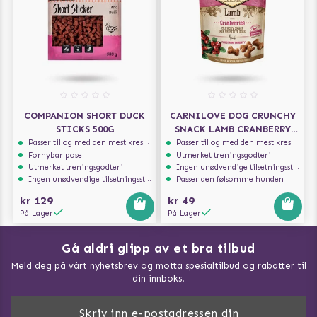
COMPANION SHORT DUCK
CARNILOVE DOG CRUNCHY
STICKS 500G
SNACK LAMB CRANBERRY
200G
Passer til og med den mest kresne hunden
Passer til og med den mest kresne hunden
Fornybar pose
Utmerket treningsgodteri
Utmerket treningsgodteri
Ingen unødvendige tilsetningsstoffer
Ingen unødvendige tilsetningsstoffer
Passer den følsomme hunden
kr 129
kr 49
På Lager
På Lager
Gå aldri glipp av et bra tilbud
Meld deg på vårt nyhetsbrev og motta spesialtilbud og rabatter til
din innboks!
Doggie Magasin - Vis alle artilker