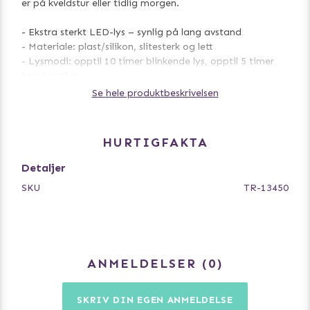
er på kveldstur eller tidlig morgen.
- Ekstra sterkt LED-lys – synlig på lang avstand
- Materiale: plast/silikon, slitesterk og lett
- Lysmodi: opptil 10 timer blinkende lys, opptil 5 timer
konstant lys
- Sprutsikker – tåler lett regn og fukt
Se hele produktbeskrivelsen
- USB-oppladbar – kabel inkludert, enkel å lade
- Mål: Ø 3 × 8 cm – kompakt og enkel å feste
HURTIGFAKTA
Selges stykkvis i assorterte farger.
Detaljer
Perfekt for turer i mørket eller for å gjøre hunden ekstra
SKU
TR-13450
synlig under lek ute. Kombiner sikkerhet med stil og gi
hunden trygghet på hvert eneste eventyr!
ANMELDELSER
0
SKRIV DIN EGEN ANMELDELSE