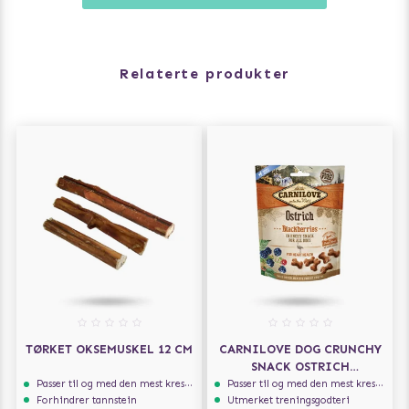
Relaterte produkter
TØRKET OKSEMUSKEL 12 CM
CARNILOVE DOG CRUNCHY
SNACK OSTRICH
BLACKBERRIES 200G
Passer til og med den mest kresne hunden
Passer til og med den mest kresne hunden
Forhindrer tannstein
Utmerket treningsgodteri