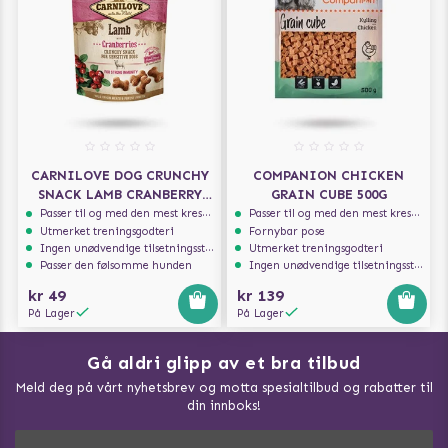
CARNILOVE DOG CRUNCHY
COMPANION CHICKEN
SNACK LAMB CRANBERRY
GRAIN CUBE 500G
200G
Passer til og med den mest kresne hunden
Passer til og med den mest kresne hunden
Utmerket treningsgodteri
Fornybar pose
Ingen unødvendige tilsetningsstoffer
Utmerket treningsgodteri
Passer den følsomme hunden
Ingen unødvendige tilsetningsstoffer
kr 49
kr 139
På Lager
På Lager
Gå aldri glipp av et bra tilbud
Meld deg på vårt nyhetsbrev og motta spesialtilbud og rabatter til
din innboks!
Doggie Magasin - Vis alle artilker