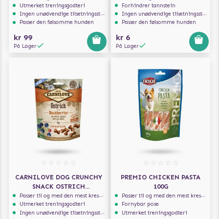
Utmerket treningsgodteri
Forhindrer tannstein
Ingen unødvendige tilsetningsstoffer
Ingen unødvendige tilsetningsstoffer
Passer den følsomme hunden
Passer den følsomme hunden
kr 99
kr 6
På Lager
På Lager
CARNILOVE DOG CRUNCHY
PREMIO CHICKEN PASTA
SNACK OSTRICH
100G
BLACKBERRIES 200G
Passer til og med den mest kresne hunden
Passer til og med den mest kresne hunden
Utmerket treningsgodteri
Fornybar pose
Ingen unødvendige tilsetningsstoffer
Utmerket treningsgodteri