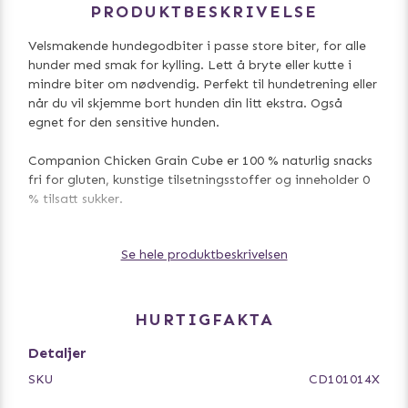
PRODUKTBESKRIVELSE
Velsmakende hundegodbiter i passe store biter, for alle
hunder med smak for kylling. Lett å bryte eller kutte i
mindre biter om nødvendig. Perfekt til hundetrening eller
når du vil skjemme bort hunden din litt ekstra. Også
egnet for den sensitive hunden.
Companion Chicken Grain Cube er 100 % naturlig snacks
fri for gluten, kunstige tilsetningsstoffer og inneholder 0
% tilsatt sukker.
500 g.
Se hele produktbeskrivelsen
Innhold: 80 % kylling, 9 % vegetabilsk protein, 5,5 %
potetstivelse, 3 % vegetabilsk glyserin, 2 % sorbitol, 0,5 %
salt.
HURTIGFAKTA
Detaljer
SKU
CD101014X