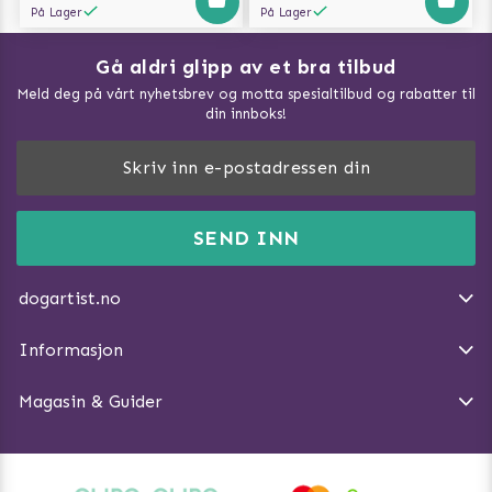
På Lager
På Lager
Gå aldri glipp av et bra tilbud
Meld deg på vårt nyhetsbrev og motta spesialtilbud og rabatter til
din innboks!
Doggie Magasin - Vis alle artilker
Slik måler du din hund
FAQ / Kundeservice
SEND INN
Hva kan hunder spise?
Dogartist.no eies og driftes av Purefun Org. nr: 918582711
Om oss
Beskytt hunden mot flått
dogartist.no
E-post: info@doggie.no
Kjøpsvilkår
Slik gjør du turen morsommere
Informasjon
Angre avtalen
Introduser katt og hund for hverandre
Magasin & Guider
Tren Nose Work hjemme