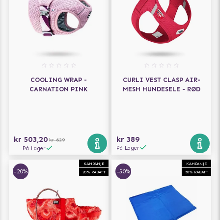
COOLING WRAP -
CURLI VEST CLASP AIR-
CARNATION PINK
MESH HUNDESELE - RØD
kr 503,20
kr 389
kr 629
På Lager
På Lager
KAMPANJE
KAMPANJE
-20%
-50%
20% RABATT
50% RABATT