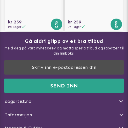
kr 259
kr 259
På Lager
På Lager
Gå aldri glipp av et bra tilbud
Meld deg på vårt nyhetsbrev og motta spesialtilbud og rabatter til
din innboks!
Doggie Magasin - Vis alle artilker
Slik måler du din hund
FAQ / Kundeservice
SEND INN
Hva kan hunder spise?
Dogartist.no eies og driftes av Purefun Org. nr: 918582711
Om oss
Beskytt hunden mot flått
dogartist.no
E-post: info@doggie.no
Kjøpsvilkår
Slik gjør du turen morsommere
Informasjon
Angre avtalen
Introduser katt og hund for hverandre