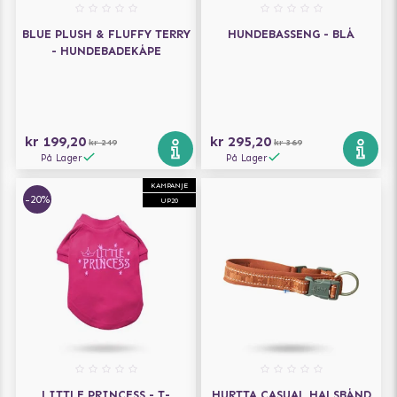
BLUE PLUSH & FLUFFY TERRY
HUNDEBASSENG - BLÅ
- HUNDEBADEKÅPE
kr 199,20
kr 295,20
kr 249
kr 369
På Lager
På Lager
KAMPANJE
-20%
UP20
LITTLE PRINCESS - T-
HURTTA CASUAL HALSBÅND