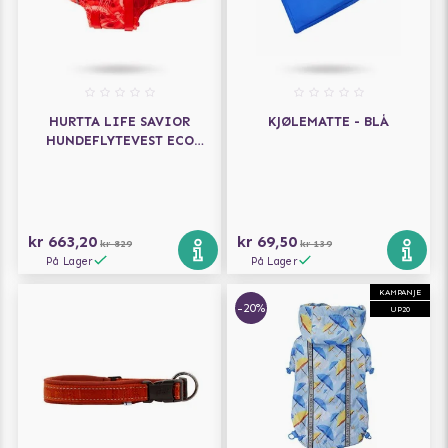
HURTTA LIFE SAVIOR
KJØLEMATTE - BLÅ
HUNDEFLYTEVEST ECO
CORAL CAMO
kr 663,20
kr 69,50
kr 829
kr 139
På Lager
På Lager
KAMPANJE
-20%
UP20