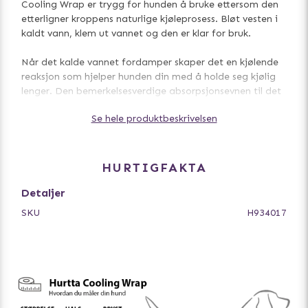
Cooling Wrap er trygg for hunden å bruke ettersom den
etterligner kroppens naturlige kjøleprosess. Bløt vesten i
kaldt vann, klem ut vannet og den er klar for bruk.
Når det kalde vannet fordamper skaper det en kjølende
reaksjon som hjelper hunden din med å holde seg kjølig
lenger. Den bemerkelsesverdige absorpsjonsevnen til det
indre laget skaper en varig kjøleeffekt, og mesh-stoffet
Se hele produktbeskrivelsen
får fuktighet til å fordampe fra kjølelaget.
Cooling Wrap er designet for å dekke de delene av
hundens kropp som forbedrer kjølingen, nemlig brystet
HURTIGFAKTA
og dets store blodkar og lunger. På denne måten spres
vestens avkjølende effekt i hele kroppen.
Detaljer
SKU
H934017
- 3M refleksdetaljer
- Justerbar midje og brystomkrets
- Med pustende meshstoff
- Behagelig passform
- Kjølende mikrofiberlag
- 100% PES 3D-strikket stoff forbedrer fordampingen
- Tåler maskinvask på 40°C