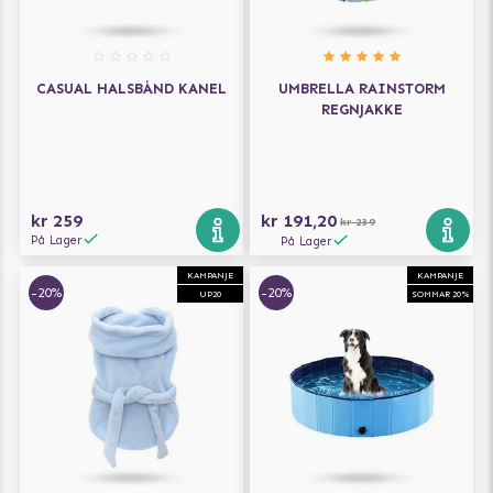
CASUAL HALSBÅND KANEL
UMBRELLA RAINSTORM
REGNJAKKE
kr 259
kr 191,20
kr 239
På Lager
På Lager
KAMPANJE
KAMPANJE
-20%
-20%
UP20
SOMMAR 20%