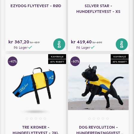
EZYDOG FLYTEVEST - RØD
SILVER STAR -
HUNDEFLYTEVEST - XS
kr 367,20
kr 419,40
kr 459
kr 699
På Lager
På Lager
KAMPANJE
KAMPANJE
-40%
-60%
40% RABATT
60% RABATT
TRE KRONER -
DOG REVOLUTION -
HUNDEFLYTEVEST - 2XL
HUNDEREDNINGSVEST