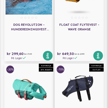
DOG REVOLUTION -
FLOAT COAT FLYTEVEST -
HUNDEREDNINGSVEST
WAVE ORANGE
ORANGE
kr 299,60
kr 649,50
kr 749
kr 1 299
På Lager
På Lager
KAMPANJE
KAMPANJE
-20%
-70%
20% RABATT
OUTLET