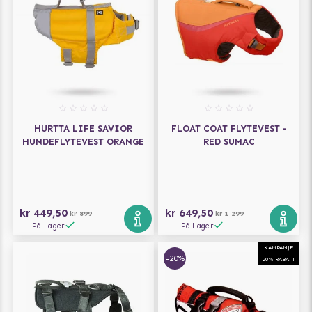
HURTTA LIFE SAVIOR
FLOAT COAT FLYTEVEST -
HUNDEFLYTEVEST ORANGE
RED SUMAC
kr 449,50
kr 649,50
kr 899
kr 1 299
På Lager
På Lager
KAMPANJE
-20%
20% RABATT