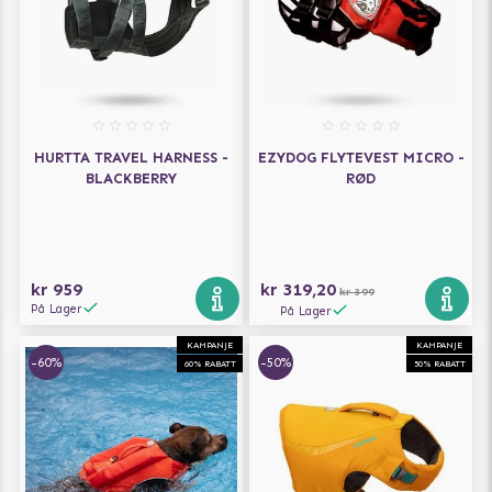
HURTTA TRAVEL HARNESS -
EZYDOG FLYTEVEST MICRO -
BLACKBERRY
RØD
kr 959
kr 319,20
kr 399
På Lager
På Lager
KAMPANJE
KAMPANJE
-60%
-50%
60% RABATT
50% RABATT