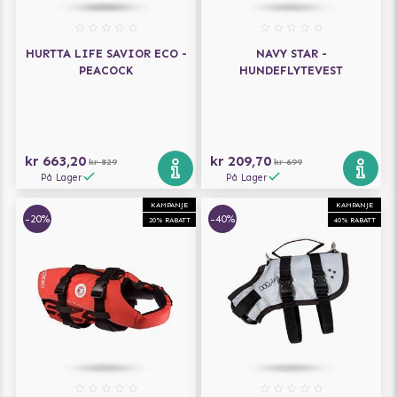
HURTTA LIFE SAVIOR ECO -
NAVY STAR -
PEACOCK
HUNDEFLYTEVEST
kr 663,20
kr 209,70
kr 829
kr 699
På Lager
På Lager
KAMPANJE
KAMPANJE
-20%
-40%
20% RABATT
40% RABATT