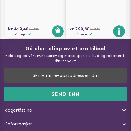
GUL/BLÅ
kr 419,40
kr 299,60
kr 699
kr 749
På Lager
På Lager
Gå aldri glipp av et bra tilbud
Meld deg på vårt nyhetsbrev og motta spesialtilbud og rabatter til
din innboks!
Doggie Magasin - Vis alle artilker
Slik måler du din hund
FAQ / Kundeservice
SEND INN
Hva kan hunder spise?
Dogartist.no eies og driftes av Purefun Org. nr: 918582711
Om oss
Beskytt hunden mot flått
dogartist.no
E-post: info@doggie.no
Kjøpsvilkår
Slik gjør du turen morsommere
Informasjon
Angre avtalen
Introduser katt og hund for hverandre