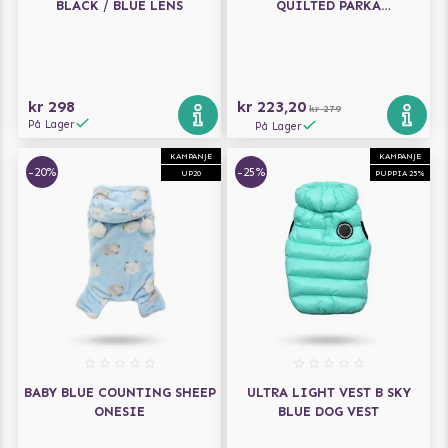
BLACK / BLUE LENS
QUILTED PARKA
HUNDEJAKKE
kr 298
kr 223,20
kr 279
På Lager
På Lager
KAMPANJE
KAMPANJE
-20%
-25%
UP20
PUPPIA 25%
BABY BLUE COUNTING SHEEP
ULTRA LIGHT VEST B SKY
ONESIE
BLUE DOG VEST