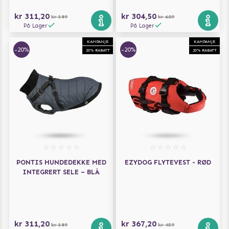
kr 311,20
kr 304,50
kr 389
kr 609
På Lager
På Lager
KAMPANJE
KAMPANJE
-20%
-20%
20% RABATT
20% RABATT
PONTIS HUNDEDEKKE MED
EZYDOG FLYTEVEST - RØD
INTEGRERT SELE – BLÅ
kr 311,20
kr 367,20
kr 389
kr 459