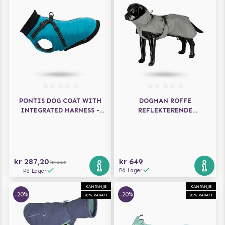
PONTIS DOG COAT WITH
DOGMAN ROFFE
INTEGRATED HARNESS -
REFLEKTERENDE
AQUA
HUNDEDEKKEN
kr 287,20
kr 649
kr 359
På Lager
På Lager
KAMPANJE
KAMPANJE
-20%
-20%
20% RABATT
20% RABATT