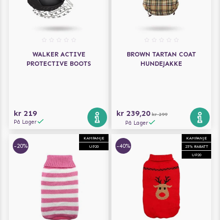
WALKER ACTIVE
BROWN TARTAN COAT
PROTECTIVE BOOTS
HUNDEJAKKE
kr 219
kr 239,20
kr 299
På Lager
På Lager
KAMPANJE
KAMPANJE
-20%
-40%
UP20
25% RABATT
UP20