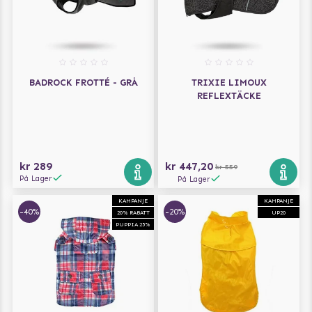
BADROCK FROTTÉ - GRÅ
TRIXIE LIMOUX
REFLEXTÄCKE
kr 289
kr 447,20
kr 559
På Lager
På Lager
KAMPANJE
KAMPANJE
-40%
-20%
20% RABATT
UP20
PUPPIA 25%