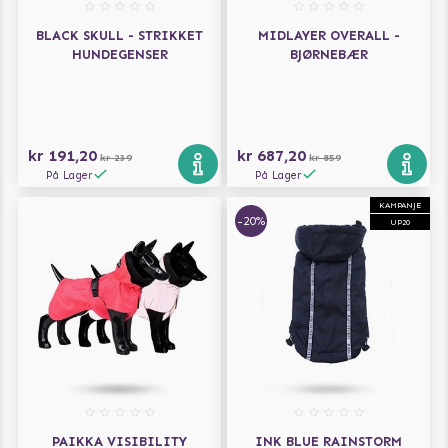
BLACK SKULL - STRIKKET
MIDLAYER OVERALL -
HUNDEGENSER
BJØRNEBÆR
kr 191,20
kr 687,20
kr 239
kr 859
På Lager
På Lager
KAMPANJE
-20%
UP20
PAIKKA VISIBILITY
INK BLUE RAINSTORM