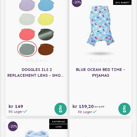
-20%
20% RABATT
DOGGLES ILS 2
BLUE OCEAN BED TIME -
REPLACEMENT LENS - SMOKE
PYJAMAS
- ERSTATNINGSLINSER
kr 149
kr 159,20
kr 199
På Lager
På Lager
KAMPANJE
-20%
UP20