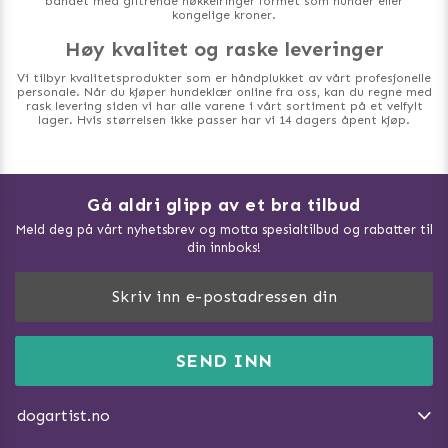
båndet med glitrende nøkkelringer formet som hunder eller
kongelige kroner.
Høy kvalitet og raske leveringer
Vi tilbyr kvalitetsprodukter som er håndplukket av vårt profesjonelle
personale. Når du kjøper hundeklær online fra oss, kan du regne med
rask levering siden vi har alle varene i vårt sortiment på et velfylt
lager. Hvis størrelsen ikke passer har vi 14 dagers åpent kjøp.
Gå aldri glipp av et bra tilbud
Meld deg på vårt nyhetsbrev og motta spesialtilbud og rabatter til
din innboks!
Doggie Magasin - Vis alle artilker
Slik måler du din hund
FAQ / Kundeservice
SEND INN
Hva kan hunder spise?
Dogartist.no eies og driftes av Purefun Org. nr: 918582711
Om oss
Beskytt hunden mot flått
dogartist.no
E-post: info@doggie.no
Kjøpsvilkår
Slik gjør du turen morsommere