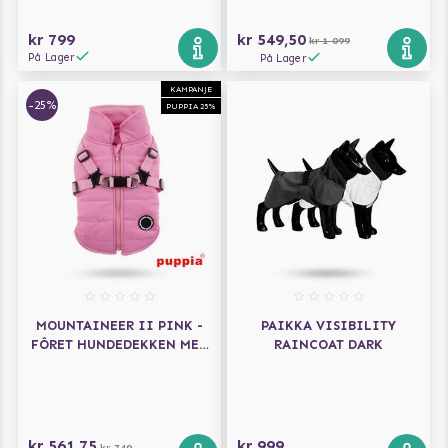
kr 799
kr 549,50
kr 1 099
På Lager
På Lager
KAMPANJE
-25%
PUPPIA 25%
MOUNTAINEER II PINK -
PAIKKA VISIBILITY
FÔRET HUNDEDEKKEN MED
RAINCOAT DARK
INTEGRERT SELE
kr 561,75
kr 999
kr 749