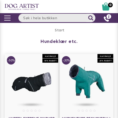
0
Start
hundeklær etc.
KAMPANJE
KAMPANJE
-50%
-20%
50% RABATT
20% RABATT