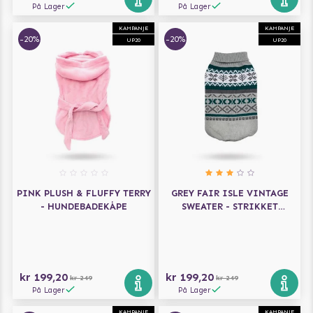
På Lager
På Lager
KAMPANJE
KAMPANJE
-20%
-20%
UP20
UP20
PINK PLUSH & FLUFFY TERRY
GREY FAIR ISLE VINTAGE
- HUNDEBADEKÅPE
SWEATER - STRIKKET
HUNDEGENSER
kr 199,20
kr 199,20
kr 249
kr 249
På Lager
På Lager
KAMPANJE
KAMPANJE