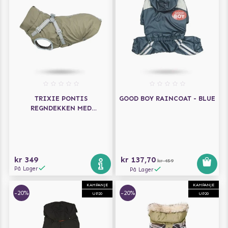
TRIXIE PONTIS
GOOD BOY RAINCOAT - BLUE
REGNDEKKEN MED
INTEGRERT SELE –
OLIVENGRØNN
kr 349
kr 137,70
kr 459
På Lager
På Lager
KAMPANJE
KAMPANJE
-20%
-20%
UP20
UP20