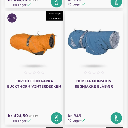
På Lager
På Lager
KAMPANJE
-50%
50% RABATT
EXPEDITION PARKA
HURTTA MONSOON
BUCKTHORN VINTERDEKKEN
REGNJAKKE BLÅBÆR
kr 424,50
kr 949
kr 849
På Lager
På Lager