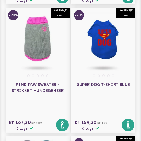
På Lager
På Lager
KAMPANJE
KAMPANJE
-20%
-20%
UP20
UP20
PINK PAW SWEATER -
SUPER DOG T-SHIRT BLUE
STRIKKET HUNDEGENSER
kr 167,20
kr 159,20
kr 209
kr 199
På Lager
På Lager
KAMPANJE