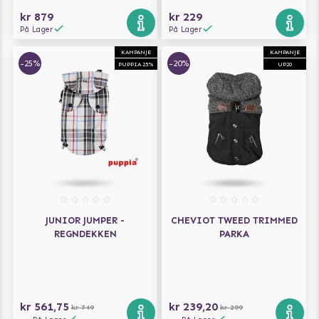
kr 879
kr 229
På Lager
På Lager
KAMPANJE
KAMPANJE
-25%
-20%
PUPPIA 25%
UP20
JUNIOR JUMPER -
CHEVIOT TWEED TRIMMED
REGNDEKKEN
PARKA
kr 561,75
kr 239,20
kr 749
kr 299