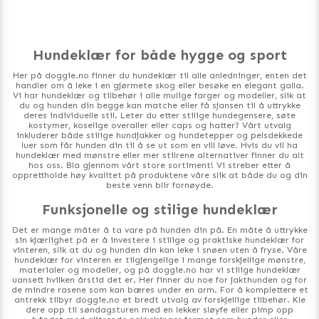
Hundeklær for både hygge og sport
Her på doggie.no finner du hundeklær til alle anledninger, enten det
handler om å leke i en gjørmete skog eller besøke en elegant galla.
Vi har hundeklær og tilbehør i alle mulige farger og modeller, slik at
du og hunden din begge kan matche eller få sjansen til å uttrykke
deres individuelle stil. Leter du etter stilige hundegensere, søte
kostymer, koselige overaller eller caps og hatter? Vårt utvalg
inkluderer både stilige hundjakker og hundetepper og pelsdekkede
luer som får hunden din til å se ut som en vill løve. Hvis du vil ha
hundeklær med mønstre eller mer stilrene alternativer finner du alt
hos oss. Bla gjennom vårt store sortiment! Vi streber etter å
opprettholde høy kvalitet på produktene våre slik at både du og din
beste venn blir fornøyde.
Funksjonelle og stilige hundeklær
Det er mange måter å ta vare på hunden din på. En måte å uttrykke
sin kjærlighet på er å investere i stilige og praktiske hundeklær for
vinteren, slik at du og hunden din kan leke i snøen uten å fryse. Våre
hundeklær for vinteren er tilgjengelige i mange forskjellige mønstre,
materialer og modeller, og på doggie.no har vi stilige hundeklær
uansett hvilken årstid det er. Her finner du noe for jakthunden og for
de mindre rasene som kan bæres under en arm. For å komplettere et
antrekk tilbyr doggie.no et bredt utvalg av forskjellige tilbehør. Kle
dere opp til søndagsturen med en lekker sløyfe eller pimp opp