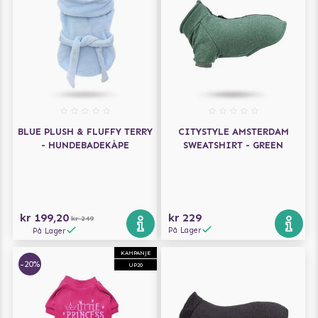
BLUE PLUSH & FLUFFY TERRY
CITYSTYLE AMSTERDAM
- HUNDEBADEKÅPE
SWEATSHIRT - GREEN
kr 199,20
kr 229
kr 249
På Lager
På Lager
KAMPANJE
-20%
UP20