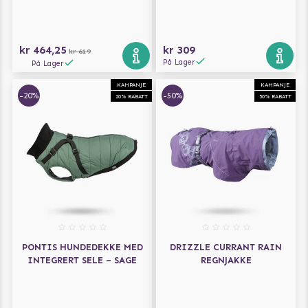
kr 464,25
kr 309
kr 619
På Lager
På Lager
KAMPANJE
KAMPANJE
-20%
-50%
20% RABATT
50% RABATT
PONTIS HUNDEDEKKE MED
DRIZZLE CURRANT RAIN
INTEGRERT SELE – SAGE
REGNJAKKE