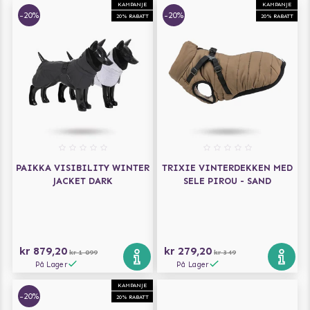
KAMPANJE
KAMPANJE
-20%
-20%
20% RABATT
20% RABATT
PAIKKA VISIBILITY WINTER
TRIXIE VINTERDEKKEN MED
JACKET DARK
SELE PIROU - SAND
kr 879,20
kr 279,20
kr 1 099
kr 349
På Lager
På Lager
KAMPANJE
-20%
20% RABATT