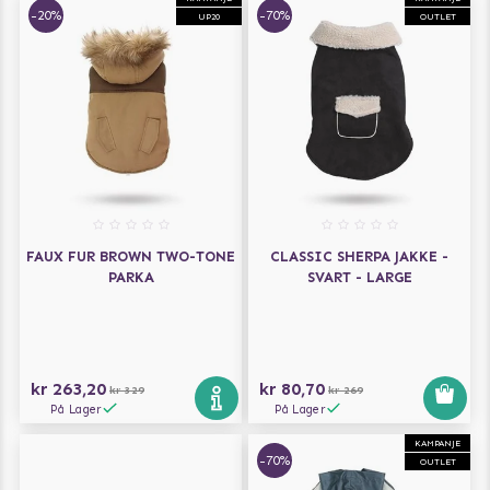
-20%
-70%
UP20
OUTLET
FAUX FUR BROWN TWO-TONE
CLASSIC SHERPA JAKKE -
PARKA
SVART - LARGE
kr 263,20
kr 80,70
kr 329
kr 269
På Lager
På Lager
KAMPANJE
-70%
OUTLET