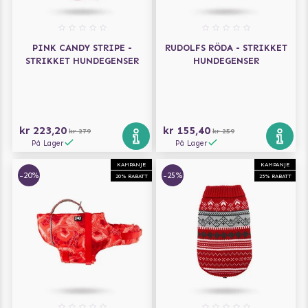
PINK CANDY STRIPE -
RUDOLFS RÖDA - STRIKKET
STRIKKET HUNDEGENSER
HUNDEGENSER
kr 223,20
kr 155,40
kr 279
kr 259
På Lager
På Lager
KAMPANJE
KAMPANJE
-20%
-25%
20% RABATT
25% RABATT