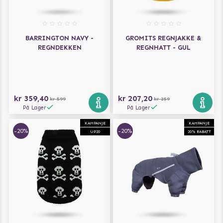
BARRINGTON NAVY -
GROMITS REGNJAKKE &
REGNDEKKEN
REGNHATT - GUL
kr 359,40
kr 207,20
kr 599
kr 259
På Lager
På Lager
KAMPANJE
KAMPANJE
-20%
-20%
UP20
20% RABATT