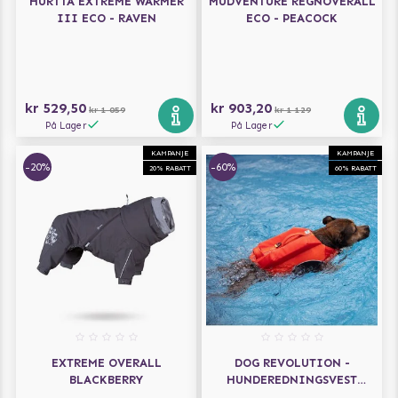
HURTTA EXTREME WARMER
MUDVENTURE REGNOVERALL
III ECO - RAVEN
ECO - PEACOCK
kr 529,50
kr 903,20
kr 1 059
kr 1 129
På Lager
På Lager
KAMPANJE
KAMPANJE
-20%
-60%
20% RABATT
60% RABATT
EXTREME OVERALL
DOG REVOLUTION -
BLACKBERRY
HUNDEREDNINGSVEST
ORANGE