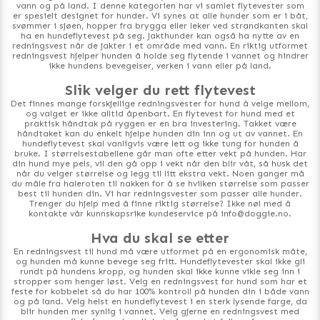
vann og på land. I denne kategorien har vi samlet flytevester som
er spesielt designet for hunder. Vi synes at alle hunder som er i båt,
svømmer i sjøen, hopper fra brygga eller leker ved strandkanten skal
ha en hundeflytevest på seg. Jakthunder kan også ha nytte av en
redningsvest når de jakter i et område med vann. En riktig utformet
redningsvest hjelper hunden å holde seg flytende i vannet og hindrer
ikke hundens bevegelser, verken i vann eller på land.
Slik velger du rett flytevest
Det finnes mange forskjellige redningsvester for hund å velge mellom,
og valget er ikke alltid åpenbart. En flytevest for hund med et
praktisk håndtak på ryggen er en bra investering. Takket være
håndtaket kan du enkelt hjelpe hunden din inn og ut av vannet. En
hundeflytevest skal vanligvis være lett og ikke tung for hunden å
bruke. I størrelsestabellene går man ofte etter vekt på hunden. Har
din hund mye pels, vil den gå opp i vekt når den blir våt, så husk det
når du velger størrelse og legg til litt ekstra vekt. Noen ganger må
du måle fra haleroten til nakken for å se hvilken størrelse som passer
best til hunden din. Vi har redningsvester som passer alle hunder.
Trenger du hjelp med å finne riktig størrelse? Ikke nøl med å
kontakte vår kunnskapsrike kundeservice på info@doggie.no.
Hva du skal se etter
En redningsvest til hund må være utformet på en ergonomisk måte,
og hunden må kunne bevege seg fritt. Hundeflytevester skal ikke gli
rundt på hundens kropp, og hunden skal ikke kunne vikle seg inn i
stropper som henger løst. Velg en redningsvest for hund som har et
feste for kobbelet så du har 100% kontroll på hunden din i både vann
og på land. Velg helst en hundeflytevest i en sterk lysende farge, da
blir hunden mer synlig i vannet. Velg gjerne en redningsvest med