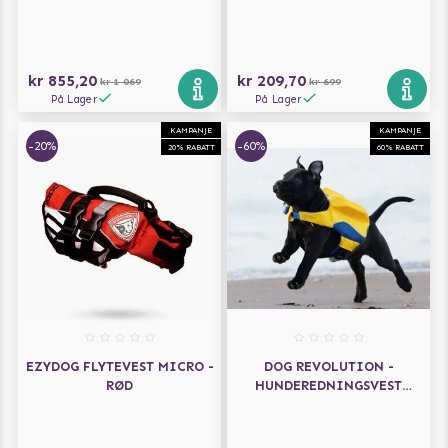
kr 855,20
kr 209,70
kr 1 069
kr 699
På Lager
På Lager
KAMPANJE
KAMPANJE
-20%
-60%
20% RABATT
60% RABATT
EZYDOG FLYTEVEST MICRO -
DOG REVOLUTION -
RØD
HUNDEREDNINGSVEST
GUL/BLÅ