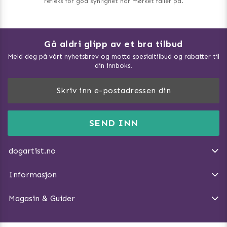
refleks for god synlighet når mørket faller på.
Gå aldri glipp av et bra tilbud
Meld deg på vårt nyhetsbrev og motta spesialtilbud og rabatter til
din innboks!
Doggie Magasin - Vis alle artilker
Slik måler du din hund
FAQ / Kundeservice
SEND INN
Hva kan hunder spise?
Dogartist.no eies og driftes av Purefun Org. nr: 918582711
Om oss
Beskytt hunden mot flått
dogartist.no
E-post: info@doggie.no
Kjøpsvilkår
Slik gjør du turen morsommere
Informasjon
Angre avtalen
Introduser katt og hund for hverandre
Magasin & Guider
Tren Nose Work hjemme