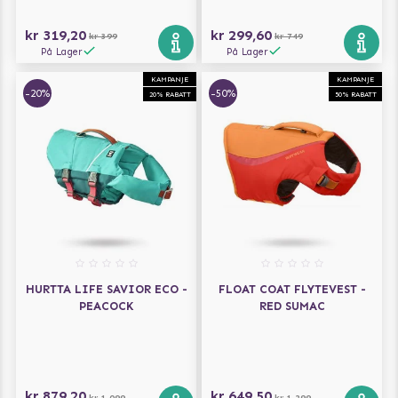
kr 319,20
kr 299,60
kr 399
kr 749
På Lager
På Lager
KAMPANJE
KAMPANJE
-20%
-50%
20% RABATT
50% RABATT
HURTTA LIFE SAVIOR ECO -
FLOAT COAT FLYTEVEST -
PEACOCK
RED SUMAC
kr 879,20
kr 649,50
kr 1 099
kr 1 299