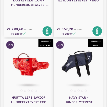
DOG REVOLUTION -
EZYDOG FLYTEVEST - RØD
HUNDEREDNINGSVEST
ORANGE
kr 299,60
kr 367,20
kr 749
kr 459
På Lager
På Lager
KAMPANJE
KAMPANJE
-20%
-70%
20% RABATT
OUTLET
HURTTA LIFE SAVIOR
NAVY STAR -
HUNDEFLYTEVEST ECO
HUNDEFLYTEVEST
CORAL CAMO