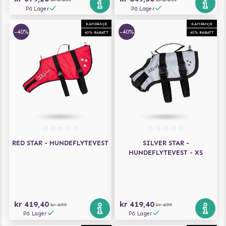
På Lager
På Lager
KAMPANJE
KAMPANJE
-40%
-40%
40% RABATT
40% RABATT
RED STAR - HUNDEFLYTEVEST
SILVER STAR -
HUNDEFLYTEVEST - XS
kr 419,40
kr 419,40
kr 699
kr 699
På Lager
På Lager