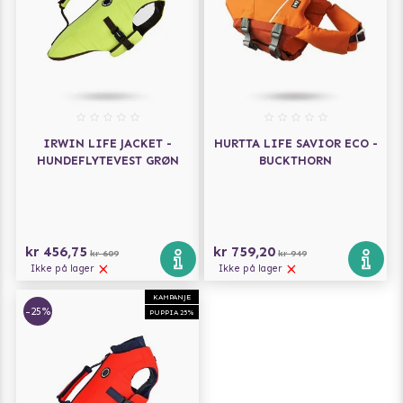
IRWIN LIFE JACKET -
HURTTA LIFE SAVIOR ECO -
HUNDEFLYTEVEST GRØN
BUCKTHORN
kr 456,75
kr 759,20
kr 609
kr 949
Ikke på lager
Ikke på lager
KAMPANJE
-25%
PUPPIA 25%