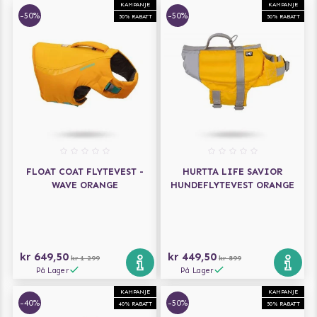
KAMPANJE
KAMPANJE
-50%
-50%
50% RABATT
50% RABATT
FLOAT COAT FLYTEVEST -
HURTTA LIFE SAVIOR
WAVE ORANGE
HUNDEFLYTEVEST ORANGE
kr 649,50
kr 449,50
kr 1 299
kr 899
På Lager
På Lager
KAMPANJE
KAMPANJE
-40%
-50%
40% RABATT
50% RABATT