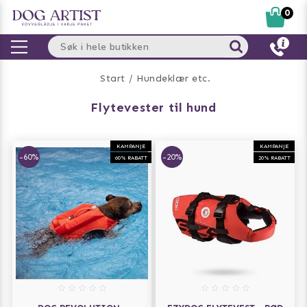
0
Start
Hundeklær etc.
flytevester til hund
KAMPANJE
KAMPANJE
-60%
-20%
60% RABATT
20% RABATT