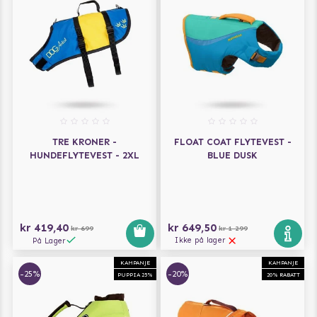
TRE KRONER -
FLOAT COAT FLYTEVEST -
HUNDEFLYTEVEST - 2XL
BLUE DUSK
kr 419,40
kr 649,50
kr 699
kr 1 299
Ikke på lager
På Lager
KAMPANJE
KAMPANJE
-25%
-20%
PUPPIA 25%
20% RABATT