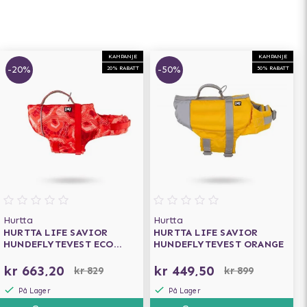
KAMPANJE
KAMPANJE
-20%
-50%
20% RABATT
50% RABATT
Hurtta
Hurtta
HURTTA LIFE SAVIOR
HURTTA LIFE SAVIOR
HUNDEFLYTEVEST ECO
HUNDEFLYTEVEST ORANGE
CORAL CAMO
kr 663,20
kr 449,50
kr 829
kr 899
På Lager
På Lager