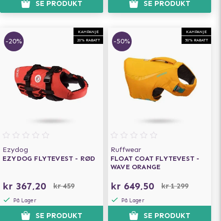
SE PRODUKT
SE PRODUKT
KAMPANJE
KAMPANJE
-20%
-50%
20% RABATT
50% RABATT
Ezydog
Ruffwear
EZYDOG FLYTEVEST - RØD
FLOAT COAT FLYTEVEST -
WAVE ORANGE
kr 367,20
kr 649,50
kr 459
kr 1 299
På Lager
På Lager
SE PRODUKT
SE PRODUKT