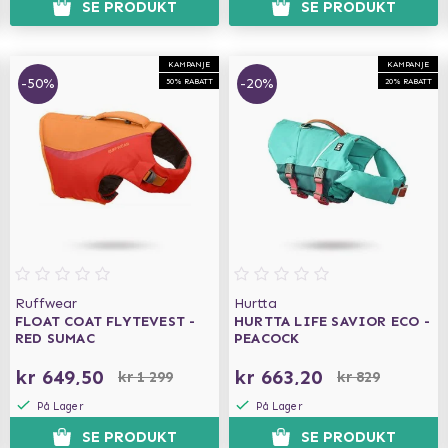
SE PRODUKT
SE PRODUKT
KAMPANJE
KAMPANJE
-50%
-20%
50% RABATT
20% RABATT
Ruffwear
Hurtta
FLOAT COAT FLYTEVEST -
HURTTA LIFE SAVIOR ECO -
RED SUMAC
PEACOCK
kr 649,50
kr 663,20
kr 1 299
kr 829
På Lager
På Lager
N
SE PRODUKT
SE PRODUKT