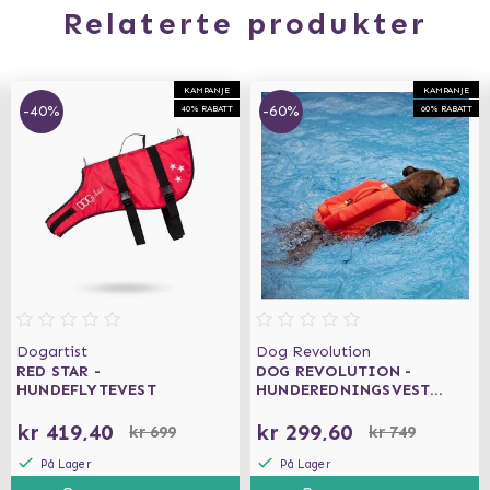
Relaterte produkter
KAMPANJE
KAMPANJE
-40%
-60%
40% RABATT
60% RABATT
Dogartist
Dog Revolution
RED STAR -
DOG REVOLUTION -
HUNDEFLYTEVEST
HUNDEREDNINGSVEST
ORANGE
kr 419,40
kr 299,60
kr 699
kr 749
På Lager
På Lager