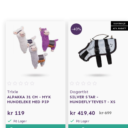
KAMPANJE
-40%
40% RABATT
Trixie
Dogartist
ALPAKKA 31 CM - MYK
SILVER STAR -
HUNDELEKE MED PIP
HUNDEFLYTEVEST - XS
kr 119
kr 419,40
kr 699
På Lager
På Lager