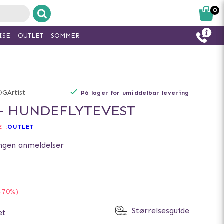
0
ISE
OUTLET
SOMMER
GArtist
På lager for umiddelbar levering
 - HUNDEFLYTEVEST
 :
OUTLET
ngen anmeldelser
-70%)
Størrelsesguide
et