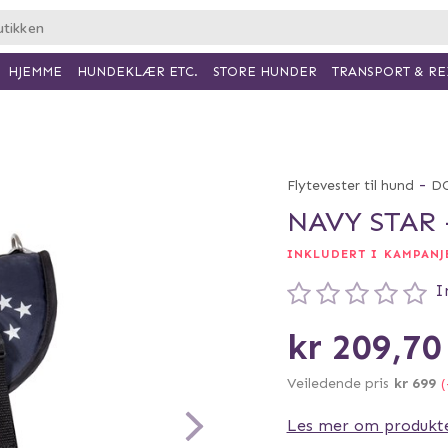
HJEMME
HUNDEKLÆR ETC.
TRANSPORT & RE
STORE HUNDER
-
Flytevester til hund
DO
NAVY STAR
INKLUDERT I KAMPANJE
I
kr 209,70
Veiledende pris
kr 699
(
Les mer om produkt