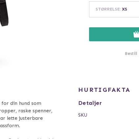
STØRRELSE
:
XS
Bestill
HURTIGFAKTA
Detaljer
 for din hund som
ropper, raske spenner,
SKU
r lette justerbare
passform.