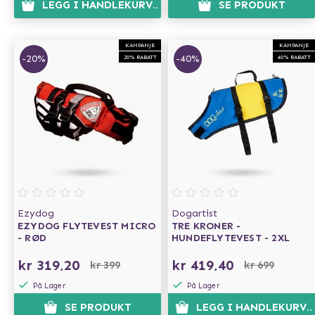
LEGG I HANDLEKURVEN
SE PRODUKT
KAMPANJE
KAMPANJE
-20%
-40%
20% RABATT
40% RABATT
Ezydog
Dogartist
EZYDOG FLYTEVEST MICRO
TRE KRONER -
- RØD
HUNDEFLYTEVEST - 2XL
kr 319,20
kr 419,40
kr 399
kr 699
På Lager
På Lager
SE PRODUKT
LEGG I HANDLEKURVE