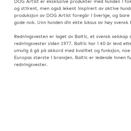
DOG Artist er eksklusive produkter med hunden i fok
og stilrent, men også lekent inspirert av aktive hunder
produksjon av DOG Artist foregår i Sverige, og bare
gode nok. Unn hunden din ekte luksus av høy svensk k
Redningsvesten er laget av Baltic, et svensk selskap
redningsvester siden 1977. Baltic har i 40 år levd ett
umulig å gå på akkord med kvalitet og funksjon, noe 
Europas største i bransjen. Baltic er ledende innen f
redningsvester.