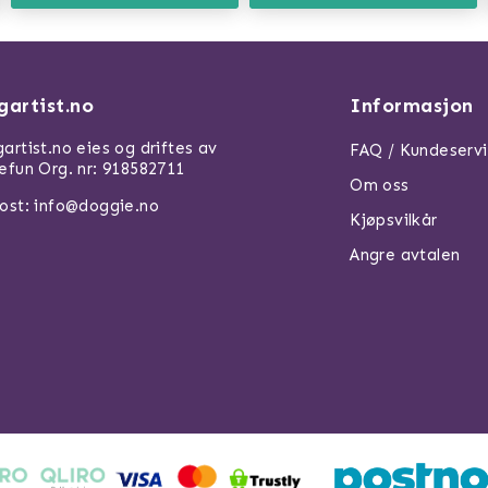
gartist.no
Informasjon
artist.no eies og driftes av
FAQ / Kundeserv
efun Org. nr: 918582711
Om oss
ost: info@doggie.no
Kjøpsvilkår
Angre avtalen