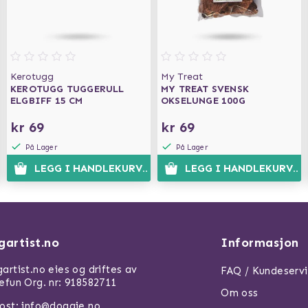
Kerotugg
My Treat
KEROTUGG TUGGERULL
MY TREAT SVENSK
ELGBIFF 15 CM
OKSELUNGE 100G
kr 69
kr 69
På Lager
På Lager
N
LEGG I HANDLEKURVEN
LEGG I HANDLEKURVEN
gartist.no
Informasjon
artist.no eies og driftes av
FAQ / Kundeserv
efun Org. nr: 918582711
Om oss
ost: info@doggie.no