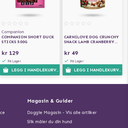
Companion
COMPANION SHORT DUCK
CARNILOVE DOG CRUNCHY
STICKS 500G
SNACK LAMB CRANBERRY
200G
kr 129
kr 49
På Lager
På Lager
LEGG I HANDLEKURVEN
LEGG I HANDLEKURVEN
Magasin & Guider
ice
Doggie Magasin - Vis alle artilker
Slik måler du din hund