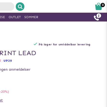
0
ISE
OUTLET
SOMMER
På lager for umiddelbar levering
RINT LEAD
 :
UP20
ngen anmeldelser
-20%)
et