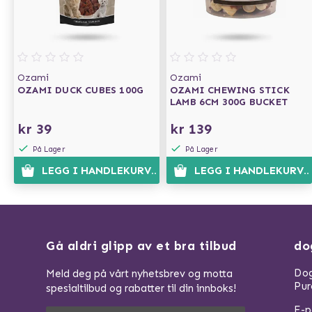
Ozami
Ozami
OZAMI DUCK CUBES 100G
OZAMI CHEWING STICK
LAMB 6CM 300G BUCKET
kr 39
kr 139
På Lager
På Lager
LEGG I HANDLEKURVEN
LEGG I HANDLEKURVE
Gå aldri glipp av et bra tilbud
do
Dog
Meld deg på vårt nyhetsbrev og motta
Pur
spesialtilbud og rabatter til din innboks!
E-p