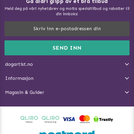
Gå aldri glipp av et bra tilbud
Meld deg på vårt nyhetsbrev og motta spesialtilbud og rabatter til
din innboks!
Doggie Magasin - Vis alle artilker
Slik måler du din hund
FAQ / Kundeservice
SEND INN
Hva kan hunder spise?
Dogartist.no eies og driftes av Purefun Org. nr: 918582711
Om oss
Beskytt hunden mot flått
dogartist.no
E-post: info@doggie.no
Kjøpsvilkår
Slik gjør du turen morsommere
Informasjon
Angre avtalen
Introduser katt og hund for hverandre
Magasin & Guider
Tren Nose Work hjemme