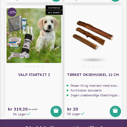
KAMPANJE
-20%
20% RABATT
VALP STARTKIT 2
TØRKET OKSEMUSKEL 12 CM
Passer til og med den mest kresne hunden
Forhindrer tannstein
Ingen unødvendige tilsetningsstoffer
kr 319,20
kr 20
kr 399
På Lager
På Lager