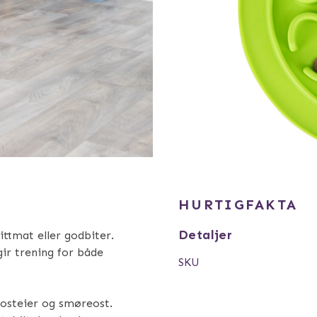
HURTIGFAKTA
Detaljer
tmat eller godbiter.
gir trening for både
SKU
 posteier og smøreost.