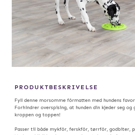
PRODUKTBESKRIVELSE
Fyll denne morsomme fôrmatten med hundens favorit
Forhindrer overspising, at hunden din kjeder seg og 
kroppen og toppen!
Passer til både mykfôr, ferskfôr, tørrfôr, godbiter,