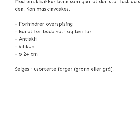
Med en sklisikker bunn som gjør at den står fast og s
den. Kan maskinvaskes.
- Forhindrer overspising
- Egnet for både våt- og tørrfôr
- Antiskli
- Silikon
- ø 24 cm
Selges i usorterte farger (grønn eller grå).