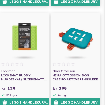
LEGG I HANDLEKURVEN
LEGG I HANDLEKURVEN
Lickimat
Nina Ottosson
LICKIMAT BUDDY
NINA OTTOSSON DOG
HUNDESKÅL/ SLIKKEMATTE
CASINO AKTIVERINGSLEKE
GRØNN 28X28
kr 129
kr 299
På Lager
På Lager
LEGG I HANDLEKURVEN
LEGG I HANDLEKURVEN