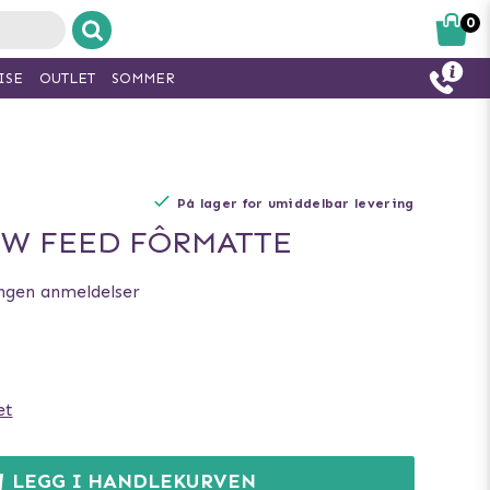
0
ISE
OUTLET
SOMMER
På lager for umiddelbar levering
OW FEED FÔRMATTE
ngen anmeldelser
et
LEGG I HANDLEKURVEN