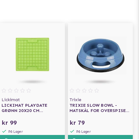
Lickimat
Trixie
LICKIMAT PLAYDATE
TRIXIE SLOW BOWL -
GRØNN 20X20 CM
MATSKÅL FOR OVERSPISERE
HUNDESKÅL/SLIKKEMATTE
0.45L
kr 99
kr 79
På Lager
På Lager