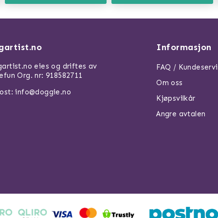
gartist.no
Informasjon
artist.no eies og driftes av
FAQ / Kundeserv
efun Org. nr: 918582711
Om oss
ost: info@doggie.no
Kjøpsvilkår
Angre avtalen