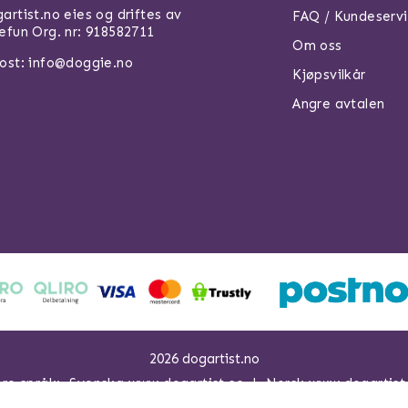
artist.no eies og driftes av
FAQ / Kundeserv
efun Org. nr: 918582711
Om oss
ost: info@doggie.no
Kjøpsvilkår
Angre avtalen
2026 dogartist.no
ere språk:
Svenska www.dogartist.se
Norsk www.dogartist