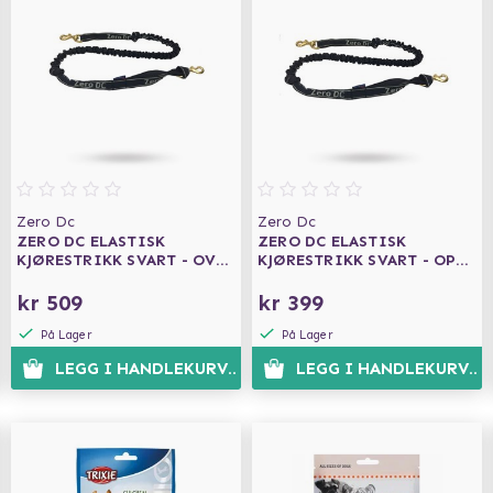
Zero Dc
Zero Dc
ZERO DC ELASTISK
ZERO DC ELASTISK
KJØRESTRIKK SVART - OVER
KJØRESTRIKK SVART - OPP
10 KG - 1.9 M
TIL 10 KG - 1.9 M
kr 509
kr 399
På Lager
På Lager
N
LEGG I HANDLEKURVEN
LEGG I HANDLEKURVEN