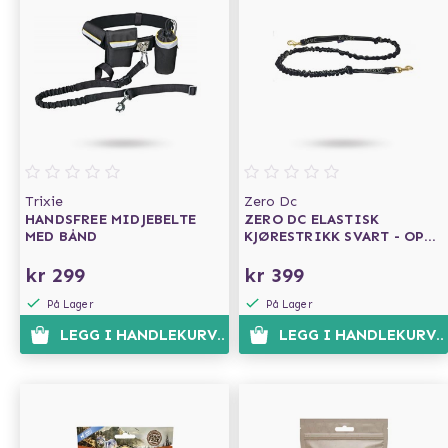
Trixie
Zero Dc
HANDSFREE MIDJEBELTE
ZERO DC ELASTISK
MED BÅND
KJØRESTRIKK SVART - OPP
TIL 10 KG - 2.7 M
kr 299
kr 399
På Lager
På Lager
LEGG I HANDLEKURVEN
LEGG I HANDLEKURVE