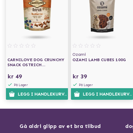
Ozami
CARNILOVE DOG CRUNCHY
OZAMI LAMB CUBES 100G
SNACK OSTRICH
BLACKBERRIES 200G
kr 49
kr 39
På Lager
På Lager
LEGG I HANDLEKURVEN
LEGG I HANDLEKURVE
Gå aldri glipp av et bra tilbud
do