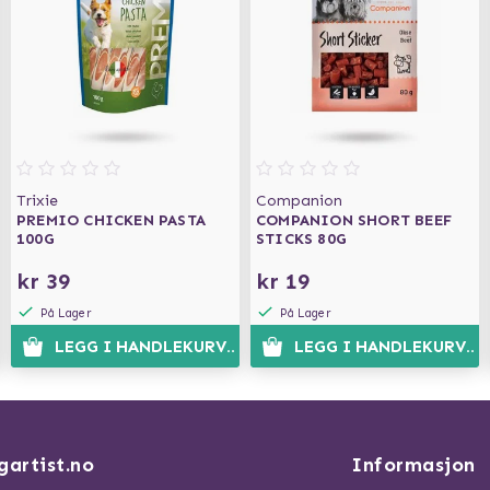
Trixie
Companion
PREMIO CHICKEN PASTA
COMPANION SHORT BEEF
100G
STICKS 80G
kr 39
kr 19
På Lager
På Lager
N
LEGG I HANDLEKURVEN
LEGG I HANDLEKURVEN
gartist.no
Informasjon