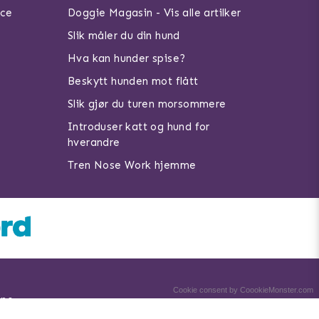
ice
Doggie Magasin - Vis alle artilker
Slik måler du din hund
Hva kan hunder spise?
Beskytt hunden mot flått
Slik gjør du turen morsommere
Introduser katt og hund for
hverandre
Tren Nose Work hjemme
Cookie consent by CoookieMonster.com
.no