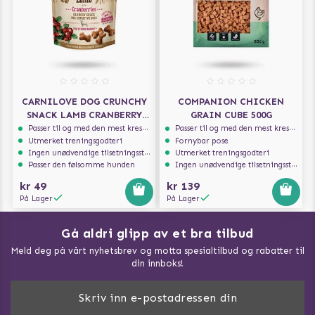
CARNILOVE DOG CRUNCHY
COMPANION CHICKEN
SNACK LAMB CRANBERRY
GRAIN CUBE 500G
200G
Passer til og med den mest kresne hunden
Passer til og med den mest kresne hunden
Utmerket treningsgodteri
Fornybar pose
Ingen unødvendige tilsetningsstoffer
Utmerket treningsgodteri
Passer den følsomme hunden
Ingen unødvendige tilsetningsstoffer
kr 49
kr 139
På Lager
På Lager
Gå aldri glipp av et bra tilbud
Meld deg på vårt nyhetsbrev og motta spesialtilbud og rabatter til
din innboks!
Doggie Magasin - Vis alle artilker