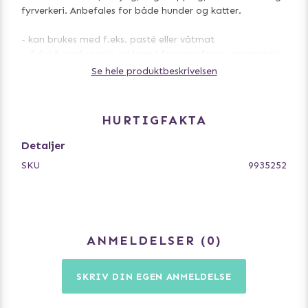
fyrverkeri. Anbefales for både hunder og katter.
- kan brukes med f.eks. pasté eller våtmat
– fyll på med snacks og legg i fryseren for en spennende
tekstur og varme sommerdager
Se hele produktbeskrivelsen
- kanter holder innholdet på plass
- silikon
HURTIGFAKTA
Detaljer
SKU
9935252
ANMELDELSER
0
SKRIV DIN EGEN ANMELDELSE