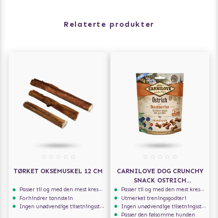
Relaterte produkter
TØRKET OKSEMUSKEL 12 CM
CARNILOVE DOG CRUNCHY
SNACK OSTRICH
BLACKBERRIES 200G
Passer til og med den mest kresne hunden
Passer til og med den mest kresne hunden
Forhindrer tannstein
Utmerket treningsgodteri
Ingen unødvendige tilsetningsstoffer
Ingen unødvendige tilsetningsstoffer
Passer den følsomme hunden