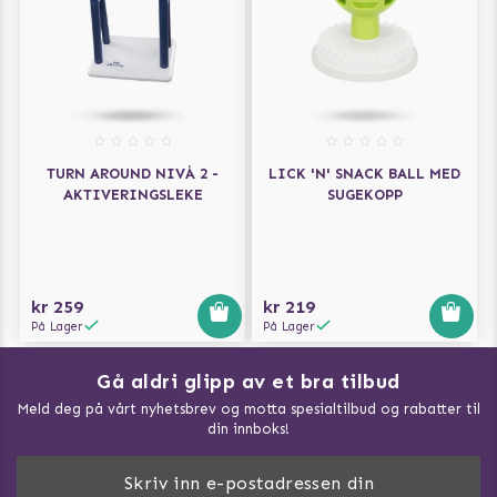
TURN AROUND NIVÅ 2 -
LICK 'N' SNACK BALL MED
AKTIVERINGSLEKE
SUGEKOPP
kr 259
kr 219
På Lager
På Lager
Gå aldri glipp av et bra tilbud
Meld deg på vårt nyhetsbrev og motta spesialtilbud og rabatter til
din innboks!
Doggie Magasin - Vis alle artilker