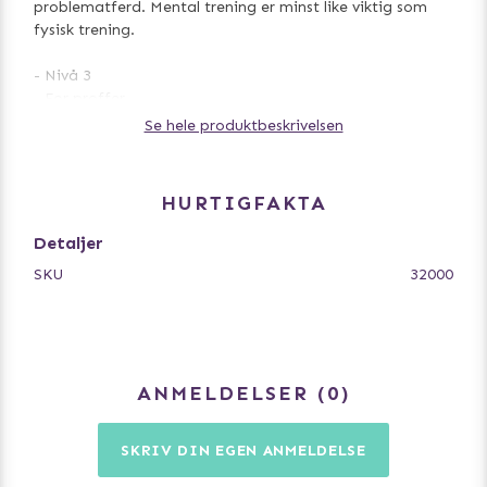
problematferd. Mental trening er minst like viktig som
fysisk trening.
- Nivå 3
- For proffer
- Hunden må løfte kjeglen og flytte skyvelokket for å nå
Se hele produktbeskrivelsen
godbitene
- Spillbrett med 6 kjegler på forskjellige nivåer
- Laget av plast
HURTIGFAKTA
- Sklisikker takket være gummiføttene
- Instruksjonshefte med tips og triks for optimal trening
Detaljer
inkludert
SKU
32000
- Tåler vask i oppvaskmaskin
ANMELDELSER
0
SKRIV DIN EGEN ANMELDELSE