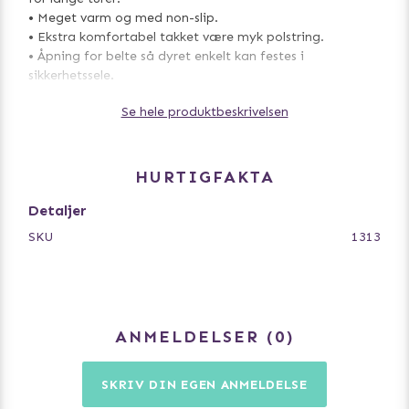
• Meget varm og med non-slip.
• Ekstra komfortabel takket være myk polstring.
• Åpning for belte så dyret enkelt kan festes i
sikkerhetssele.
• Også flott som reiseteppe.
Se hele produktbeskrivelsen
• Meget slitesterkt.
• Beskytter mot hår og møkk.
• Enkel å montere og demontere.
• Kan vaskes på 30 grader.
HURTIGFAKTA
Detaljer
SKU
1313
ANMELDELSER
0
SKRIV DIN EGEN ANMELDELSE