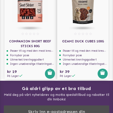
COMPANION SHORT BEEF
OZAMI DUCK CUBES 100G
STICKS 80G
Passer til og med den mest kresne hunden
Passer til og med den mest kresne hunden
Fornybar pose
Fornybar pose
Utmerket treningsgodteri
Utmerket treningsgodteri
Ingen unødvendige tilsetningsstoffer
Ingen unødvendige tilsetningsstoffer
kr 19
kr 39
På Lager
På Lager
Gå aldri glipp av et bra tilbud
Meld deg på vårt nyhetsbrev og motta spesialtilbud og rabatter til
din innboks!
Doggie Magasin - Vis alle artilker