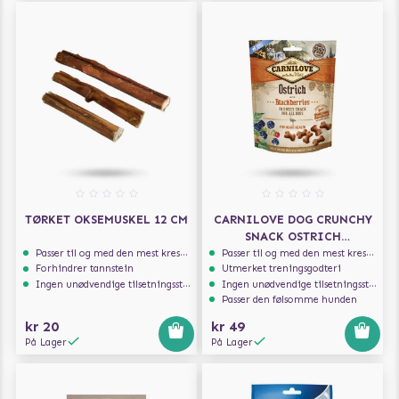
TØRKET OKSEMUSKEL 12 CM
CARNILOVE DOG CRUNCHY
SNACK OSTRICH
BLACKBERRIES 200G
Passer til og med den mest kresne hunden
Passer til og med den mest kresne hunden
Forhindrer tannstein
Utmerket treningsgodteri
Ingen unødvendige tilsetningsstoffer
Ingen unødvendige tilsetningsstoffer
Passer den følsomme hunden
kr 20
kr 49
På Lager
På Lager