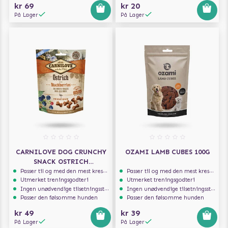
kr 69
kr 20
På Lager
På Lager
CARNILOVE DOG CRUNCHY
OZAMI LAMB CUBES 100G
SNACK OSTRICH
BLACKBERRIES 200G
Passer til og med den mest kresne hunden
Passer til og med den mest kresne hunden
Utmerket treningsgodteri
Utmerket treningsgodteri
Ingen unødvendige tilsetningsstoffer
Ingen unødvendige tilsetningsstoffer
Passer den følsomme hunden
Passer den følsomme hunden
kr 49
kr 39
På Lager
På Lager