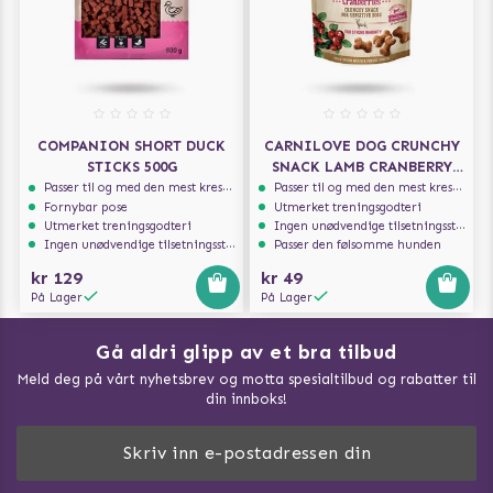
COMPANION SHORT DUCK
CARNILOVE DOG CRUNCHY
STICKS 500G
SNACK LAMB CRANBERRY
200G
Passer til og med den mest kresne hunden
Passer til og med den mest kresne hunden
Fornybar pose
Utmerket treningsgodteri
Utmerket treningsgodteri
Ingen unødvendige tilsetningsstoffer
Ingen unødvendige tilsetningsstoffer
Passer den følsomme hunden
kr 129
kr 49
På Lager
På Lager
Gå aldri glipp av et bra tilbud
Meld deg på vårt nyhetsbrev og motta spesialtilbud og rabatter til
din innboks!
Doggie Magasin - Vis alle artilker
Slik måler du din hund