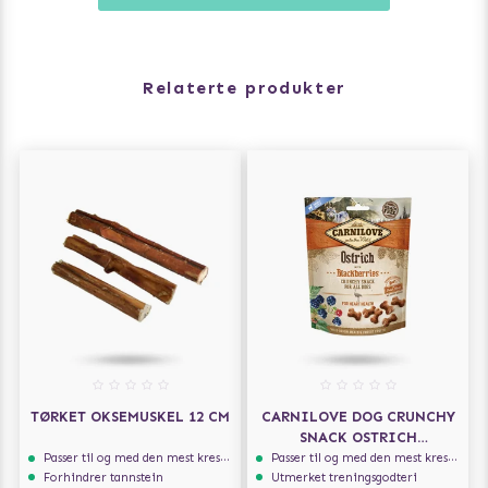
Mål: 30x30 cm med en kant på 3 cm.
Relaterte produkter
- Laget av ikke-giftig, matgodkjent TPR
- Resirkulerbar polypropylen
- Tåler frysing
- Kan brukes i mikrobølgeovn
- 100% oppvaskmaskinsikker
- Inneholder ingen BPA, PVC, silikon eller ftalater.
TØRKET OKSEMUSKEL 12 CM
CARNILOVE DOG CRUNCHY
SNACK OSTRICH
BLACKBERRIES 200G
Passer til og med den mest kresne hunden
Passer til og med den mest kresne hunden
Forhindrer tannstein
Utmerket treningsgodteri