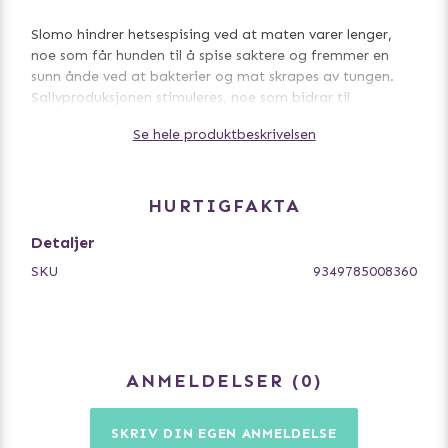
Slomo hindrer hetsespising ved at maten varer lenger,
noe som får hunden til å spise saktere og fremmer en
sunn ånde ved at bakterier og mat skrapes av tungen.
Salivproduksjonen stimuleres, noe som bidrar til
rengjøring av tenner, tannkjøtt og tunge.
Se hele produktbeskrivelsen
Et utmerket alternativ til tradisjonell matskål
HURTIGFAKTA
Slomo er et perfekt alternativ til den vanlige matskålen,
og vi tilbyr et bredt utvalg av ulike design og farger. Du
Detaljer
kan også fryse mat og godbiter på matten for varme
SKU
9349785008360
sommerdager eller for enda mer aktivering. Den passer
både små og store hunder.
Egnet for alle typer mat: tørr, våt, rå, flytende samt
ANMELDELSER
0
hundegodteri og iskrem. Fremmer slikking og bidrar til en
sunnere ånde.
SKRIV DIN EGEN ANMELDELSE