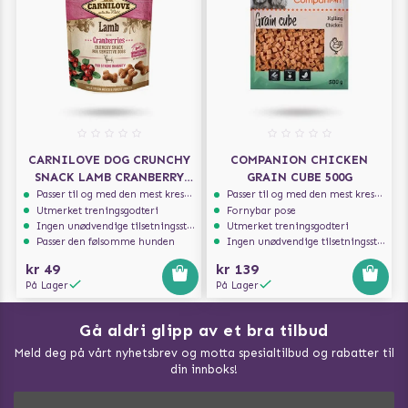
CARNILOVE DOG CRUNCHY
COMPANION CHICKEN
SNACK LAMB CRANBERRY
GRAIN CUBE 500G
200G
Passer til og med den mest kresne hunden
Passer til og med den mest kresne hunden
Utmerket treningsgodteri
Fornybar pose
Ingen unødvendige tilsetningsstoffer
Utmerket treningsgodteri
Passer den følsomme hunden
Ingen unødvendige tilsetningsstoffer
kr 49
kr 139
På Lager
På Lager
Gå aldri glipp av et bra tilbud
Meld deg på vårt nyhetsbrev og motta spesialtilbud og rabatter til
din innboks!
Doggie Magasin - Vis alle artilker