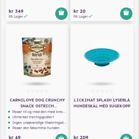
kr 349
kr 20
På Lager
På Lager
CARNILOVE DOG CRUNCHY
LICKIMAT SPLASH LYSEBLÅ
SNACK OSTRICH
HUNDESKÅL MED SUGEKOPP
BLACKBERRIES 200G
Passer til og med den mest kresne hunden
Utmerket treningsgodteri
Ingen unødvendige tilsetningsstoffer
Passer den følsomme hunden
kr 49
kr 209