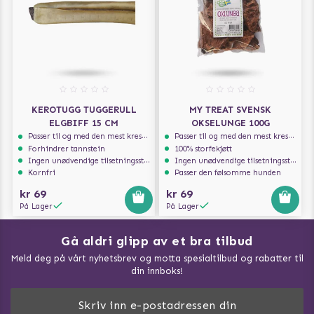
KEROTUGG TUGGERULL
MY TREAT SVENSK
ELGBIFF 15 CM
OKSELUNGE 100G
Passer til og med den mest kresne hunden
Passer til og med den mest kresne hunden
Forhindrer tannstein
100% storfekjøtt
Ingen unødvendige tilsetningsstoffer
Ingen unødvendige tilsetningsstoffer
Kornfri
Passer den følsomme hunden
kr 69
kr 69
På Lager
På Lager
Gå aldri glipp av et bra tilbud
Meld deg på vårt nyhetsbrev og motta spesialtilbud og rabatter til
din innboks!
Doggie Magasin - Vis alle artilker