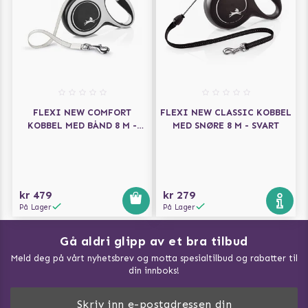
FLEXI NEW COMFORT
FLEXI NEW CLASSIC KOBBEL
KOBBEL MED BÅND 8 M -
MED SNØRE 8 M - SVART
SVART
kr 479
kr 279
På Lager
På Lager
Gå aldri glipp av et bra tilbud
Meld deg på vårt nyhetsbrev og motta spesialtilbud og rabatter til
din innboks!
Doggie Magasin - Vis alle artilker