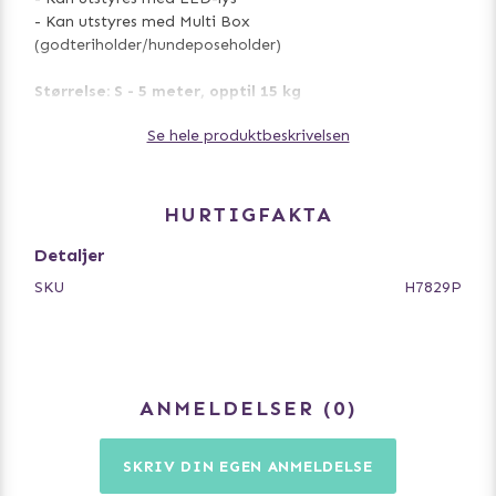
- Kan utstyres med Multi Box
(godteriholder/hundeposeholder)
Størrelse: S - 5 meter, opptil 15 kg
Størrelse: M - 5 meter, opptil 25 kg
Se hele produktbeskrivelsen
HURTIGFAKTA
Detaljer
SKU
H7829P
ANMELDELSER
0
SKRIV DIN EGEN ANMELDELSE