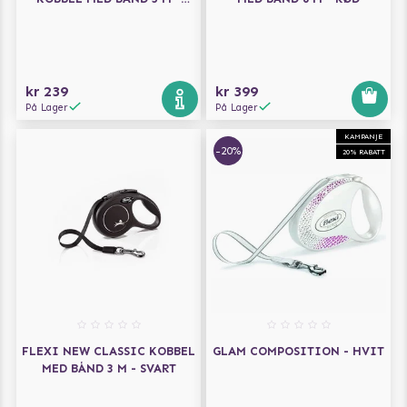
LYSEBLÅ
kr 239
kr 399
På Lager
På Lager
KAMPANJE
-20%
20% RABATT
FLEXI NEW CLASSIC KOBBEL
GLAM COMPOSITION - HVIT
MED BÅND 3 M - SVART