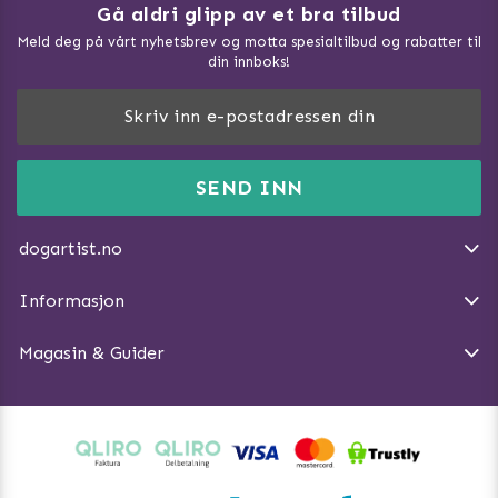
Gå aldri glipp av et bra tilbud
Meld deg på vårt nyhetsbrev og motta spesialtilbud og rabatter til
din innboks!
Doggie Magasin - Vis alle artilker
Slik måler du din hund
FAQ / Kundeservice
SEND INN
Hva kan hunder spise?
Dogartist.no eies og driftes av Purefun Org. nr: 918582711
Om oss
Beskytt hunden mot flått
dogartist.no
E-post: info@doggie.no
Kjøpsvilkår
Slik gjør du turen morsommere
Informasjon
Angre avtalen
Introduser katt og hund for hverandre
Magasin & Guider
Tren Nose Work hjemme