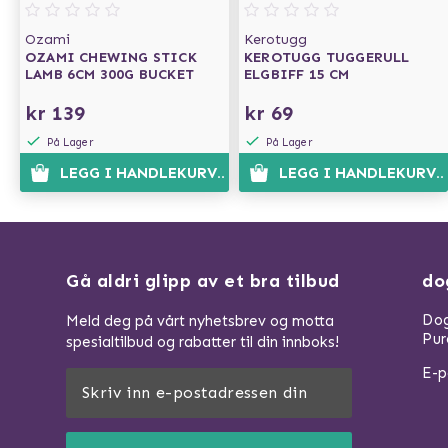
Ozami
Kerotugg
OZAMI CHEWING STICK
KEROTUGG TUGGERULL
LAMB 6CM 300G BUCKET
ELGBIFF 15 CM
kr 139
kr 69
På Lager
På Lager
LEGG I HANDLEKURVEN
LEGG I HANDLEKURVE
Gå aldri glipp av et bra tilbud
do
Dog
Meld deg på vårt nyhetsbrev og motta
Pur
spesialtilbud og rabatter til din innboks!
E-p