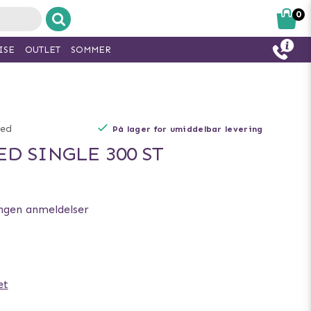
0
ISE
OUTLET
SOMMER
ted
På lager for umiddelbar levering
D SINGLE 300 ST
ngen anmeldelser
et