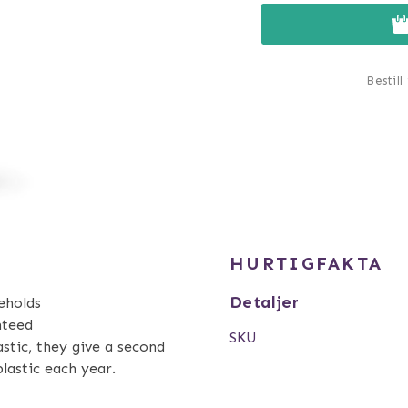
Bestill
HURTIGFAKTA
Detaljer
eholds
nteed
SKU
stic, they give a second
plastic each year.