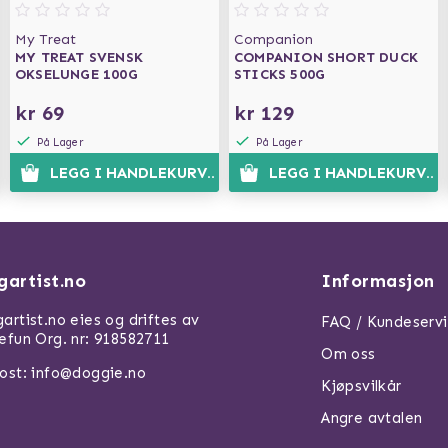
My Treat
Companion
MY TREAT SVENSK
COMPANION SHORT DUCK
OKSELUNGE 100G
STICKS 500G
kr 69
kr 129
På Lager
På Lager
N
LEGG I HANDLEKURVEN
LEGG I HANDLEKURVEN
gartist.no
Informasjon
artist.no eies og driftes av
FAQ / Kundeserv
efun Org. nr: 918582711
Om oss
ost: info@doggie.no
Kjøpsvilkår
Angre avtalen