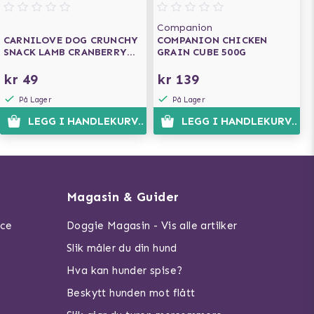
Companion
CARNILOVE DOG CRUNCHY
COMPANION CHICKEN
SNACK LAMB CRANBERRY
GRAIN CUBE 500G
200G
kr 49
kr 139
På Lager
På Lager
LEGG I HANDLEKURVEN
LEGG I HANDLEKURVEN
Magasin & Guider
ice
Doggie Magasin - Vis alle artilker
Slik måler du din hund
Hva kan hunder spise?
Beskytt hunden mot flått