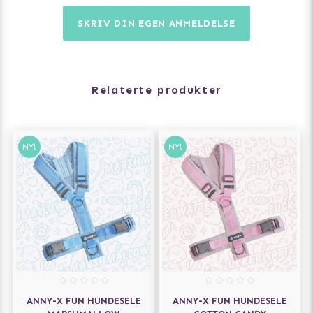
Mål rundt brystkassen.
Mål lengden på ryggen (manke til halerot).
SKRIV DIN EGEN ANMELDELSE
Faller hunden mellom to størrelser? Velg den større.
Relaterte produkter
NY!
NY!
ANNY-X FUN HUNDESELE
ANNY-X FUN HUNDESELE