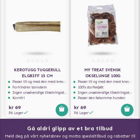
KEROTUGG TUGGERULL
MY TREAT SVENSK
ELGBIFF 15 CM
OKSELUNGE 100G
Passer til og med den mest kresne hunden
Passer til og med den mest kresne hunden
Forhindrer tannstein
100% storfekjøtt
Ingen unødvendige tilsetningsstoffer
Ingen unødvendige tilsetningsstoffer
Kornfri
Passer den følsomme hunden
kr 69
kr 69
På Lager
På Lager
Gå aldri glipp av et bra tilbud
Meld deg på vårt nyhetsbrev og motta spesialtilbud og rabatter til