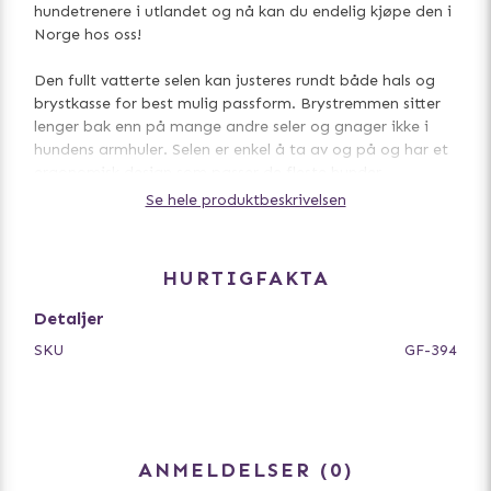
hundetrenere i utlandet og nå kan du endelig kjøpe den i
Norge hos oss!
Den fullt vatterte selen kan justeres rundt både hals og
brystkasse for best mulig passform. Brystremmen sitter
lenger bak enn på mange andre seler og gnager ikke i
hundens armhuler. Selen er enkel å ta av og på og har et
ergonomisk design som passer de fleste hunder.
Se hele produktbeskrivelsen
Selen har praktiske spenner på begge sider, og du
behøver derfor ikke å løfte hundens bein, du bare trer
selen over hundens hode og lukker spennene. Fun er
HURTIGFAKTA
designet for å gi hunden full bevegelsesfrihet og
begrenser ikke lungekapasiteten.
Detaljer
SKU
GF-394
Laget av et hurtigtørrende materiale og kan vaskes i 30
grader i en vaskepose. Ikke tørk i tørketrommel. La
lufttørke.
Størrelsesguide:
ANMELDELSER
0
Mål rundt halsen der hunden vanligvis har sitt halsbånd.