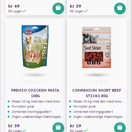
kr 49
kr 39
På Lager
På Lager
PREMIO CHICKEN PASTA
COMPANION SHORT BEEF
100G
STICKS 80G
Passer til og med den mest kresne hunden
Passer til og med den mest kresne hunden
Fornybar pose
Fornybar pose
Utmerket treningsgodteri
Utmerket treningsgodteri
Ingen unødvendige tilsetningsstoffer
Ingen unødvendige tilsetningsstoffer
kr 39
kr 19
På Lager
På Lager