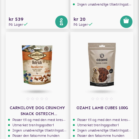
Ingen unødvendige tilsetningsstoffer
kr 539
kr 20
På Lager
På Lager
CARNILOVE DOG CRUNCHY
OZAMI LAMB CUBES 100G
SNACK OSTRICH
BLACKBERRIES 200G
Passer til og med den mest kresne hunden
Passer til og med den mest kresne hunden
Utmerket treningsgodteri
Utmerket treningsgodteri
Ingen unødvendige tilsetningsstoffer
Ingen unødvendige tilsetningsstoffer
Passer den følsomme hunden
Passer den følsomme hunden