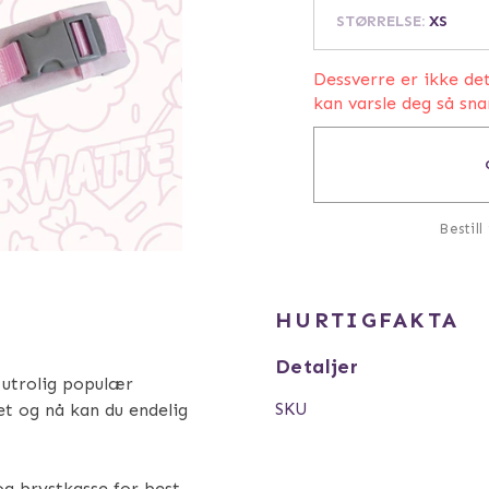
STØRRELSE
:
XS
Dessverre er ikke de
kan varsle deg så sna
Bestill
HURTIGFAKTA
Detaljer
 utrolig populær
SKU
et og nå kan du endelig
 og brystkasse for best