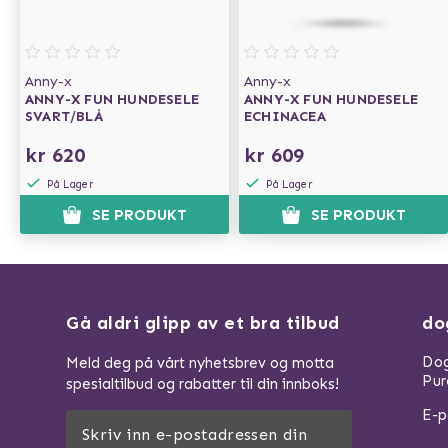
Anny-x
Anny-x
ANNY-X FUN HUNDESELE
ANNY-X FUN HUNDESELE
SVART/BLÅ
ECHINACEA
kr 620
kr 609
På Lager
På Lager
SE PRODUKT
SE PRODUKT
Gå aldri glipp av et bra tilbud
do
Dog
Meld deg på vårt nyhetsbrev og motta
Pur
spesialtilbud og rabatter til din innboks!
E-p