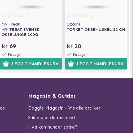
My Treat
Ozami
MY TREAT SVENSK
TØRKET OKSEMUSKEL 12 CM
OKSELUNGE 100G
kr 69
kr 20
På Lager
På Lager
LEGG I HANDLEKURVEN
LEGG I HANDLEKURVEN
Magasin & Guider
ice
Doggie Magasin - Vis alle artilker
Slik måler du din hund
Hva kan hunder spise?