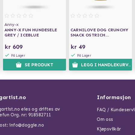
Anny-x
ANNY-X FUN HUNDESELE
CARNILOVE DOG CRUNCHY
GREY / ICEBLUE
SNACK OSTRICH
BLACKBERRIES 200G
kr 609
kr 49
På Lager
På Lager
SE PRODUKT
LEGG I HANDLEKURVEN
gartist.no
Informasjon
artist.no eies og driftes av
FAQ / Kundeserv
efun Org. nr: 918582711
Om oss
ost: info@doggie.no
Kjøpsvilkår