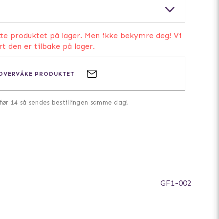
IKKE PÅ LAGER
IKKE PÅ LAGER
IKKE PÅ LAGER
tte produktet på lager. Men ikke bekymre deg! Vi
rt den er tilbake på lager.
OVERVÅKE PRODUKTET
 før 14 så sendes bestillingen samme dag!
GF1-002