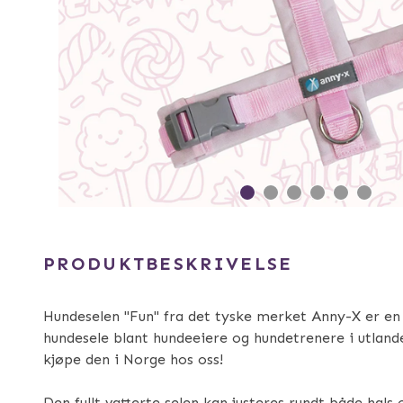
PRODUKTBESKRIVELSE
Hundeselen "Fun" fra det tyske merket Anny-X er en
hundesele blant hundeeiere og hundetrenere i utland
kjøpe den i Norge hos oss!
Den fullt vatterte selen kan justeres rundt både hals