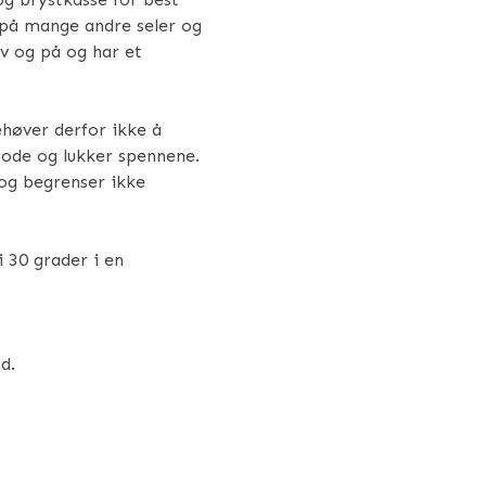
 på mange andre seler og
av og på og har et
ehøver derfor ikke å
hode og lukker spennene.
 og begrenser ikke
 30 grader i en
d.