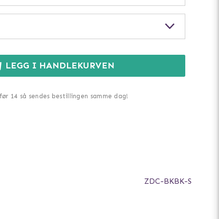
IKKE PÅ LAGER
IKKE PÅ LAGER
IKKE PÅ LAGER
LEGG I HANDLEKURVEN
 før 14 så sendes bestillingen samme dag!
ZDC-BKBK-S