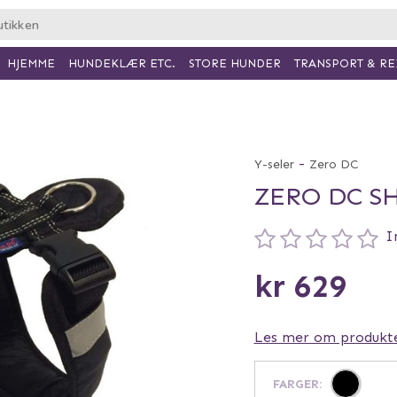
HJEMME
HUNDEKLÆR ETC.
TRANSPORT & RE
STORE HUNDER
-
Y-seler
Zero DC
ZERO DC S
I
kr 629
Les mer om produkt
FARGER
: