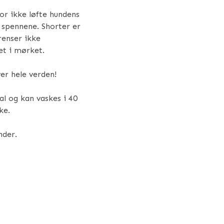
or ikke løfte hundens
 spennene. Shorter er
renser ikke
et i mørket.
er hele verden!
l og kan vaskes i 40
ke.
nder.