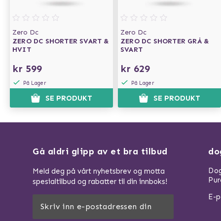
Zero Dc
Zero Dc
ZERO DC SHORTER SVART &
ZERO DC SHORTER GRÅ &
HVIT
SVART
kr 599
kr 629
På Lager
På Lager
SE PRODUKT
SE PRODUKT
Gå aldri glipp av et bra tilbud
do
Dog
Meld deg på vårt nyhetsbrev og motta
Pur
spesialtilbud og rabatter til din innboks!
E-p