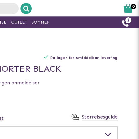
0
ISE
OUTLET
SOMMER
På lager for umiddelbar levering
HORTER BLACK
ngen anmeldelser
Størrelsesguide
et