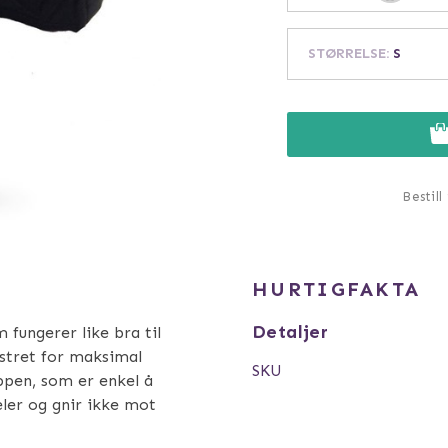
STØRRELSE
:
S
Bestill
HURTIGFAKTA
Detaljer
 fungerer like bra til
lstret for maksimal
SKU
ppen, som er enkel å
eler og gnir ikke mot