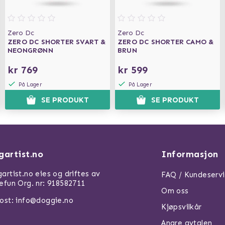
Zero Dc
Zero Dc
ZERO DC SHORTER SVART &
ZERO DC SHORTER CAMO &
NEONGRØNN
BRUN
kr 769
kr 599
På Lager
På Lager
SE PRODUKT
SE PRODUKT
gartist.no
Informasjon
artist.no eies og driftes av
FAQ / Kundeserv
efun Org. nr: 918582711
Om oss
ost: info@doggie.no
Kjøpsvilkår
Angre avtalen