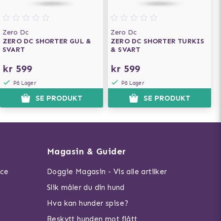
Zero Dc
Zero Dc
ZERO DC SHORTER GUL &
ZERO DC SHORTER TURKIS
SVART
& SVART
kr 599
kr 599
På Lager
På Lager
SE PRODUKT
SE PRODUKT
Magasin & Guider
ice
Doggie Magasin - Vis alle artilker
Slik måler du din hund
Hva kan hunder spise?
Beskytt hunden mot flått