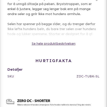
for å unngå slitasje på pelsen. Bryststroppen, som er
enkel å justere, legger seg lenger bak enn på mange
andre seler og gnir ikke mot hundens armhule.
Selen har spenner på begge sider, og du trenger derfor
ikke løfte hundens bein, du bare trer selen over hundens
hode og lukker spennene. Shorter er designet for å gi
hunden full bevegelsesfrihet og begrenser ikke
Se hele produktbeskrivelsen
lungekapasiteten. Selen har reflekser for god synlighet i
mørket.
Dette er en veldig populært sele blant hundeeiere over
HURTIGFAKTA
hele verden!
Detaljer
Laget av et vannavvisende og raskt tørkende material
SKU
ZDC-TUBK-SL
og kan vaskes i 40 grader. Burde ikke tørkes i
tørketrommel. La lufttørke.
Finnes i flere farger og størrelser for å passe alle hunder.
- Ergonomisk hverdagssele