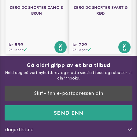
ZERO DC SHORTER CAMO &
ZERO DC SHORTER SVART &
BRUN
RØD
kr 599
kr 729
På Lager
På Lager
Gå aldri glipp av et bra tilbud
Meld deg på vårt nyhetsbrev og motta spesialtilbud og rabatter til
din innboks!
Doggie Magasin - Vis alle artilker
Slik måler du din hund
FAQ / Kundeservice
SEND INN
Hva kan hunder spise?
Dogartist.no eies og driftes av Purefun Org. nr: 918582711
Om oss
Beskytt hunden mot flått
dogartist.no
E-post: info@doggie.no
Kjøpsvilkår
Slik gjør du turen morsommere