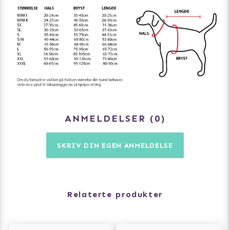
- Utmerket trekksele
- Godt egnet for sporing
- Perfekt for turen
- Finnes i flere farger
Størrelsesguide:
Mål rundt halsen der hunden vanligvis har sitt halsbånd
Mål rundt brystet
Mål lengden på ryggen (manke til halerot)
Faller hunden mellom to størrelser? Velg den mindre.
ANMELDELSER
0
SKRIV DIN EGEN ANMELDELSE
Relaterte produkter