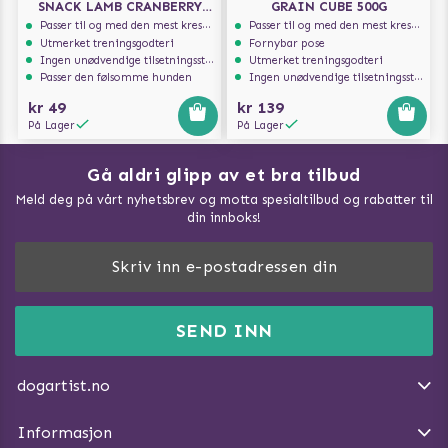
SNACK LAMB CRANBERRY
GRAIN CUBE 500G
200G
Passer til og med den mest kresne hunden
Passer til og med den mest kresne hunden
Utmerket treningsgodteri
Fornybar pose
Ingen unødvendige tilsetningsstoffer
Utmerket treningsgodteri
Passer den følsomme hunden
Ingen unødvendige tilsetningsstoffer
kr 49
kr 139
På Lager
På Lager
Gå aldri glipp av et bra tilbud
Meld deg på vårt nyhetsbrev og motta spesialtilbud og rabatter til
din innboks!
Doggie Magasin - Vis alle artilker
Slik måler du din hund
FAQ / Kundeservice
SEND INN
Hva kan hunder spise?
Dogartist.no eies og driftes av Purefun Org. nr: 918582711
Om oss
Beskytt hunden mot flått
dogartist.no
E-post: info@doggie.no
Kjøpsvilkår
Slik gjør du turen morsommere
Informasjon
Angre avtalen