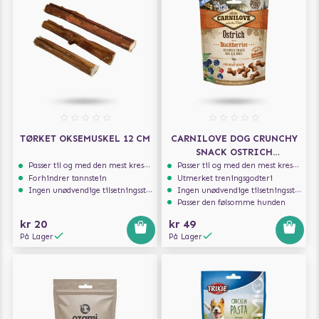
TØRKET OKSEMUSKEL 12 CM
CARNILOVE DOG CRUNCHY
SNACK OSTRICH
BLACKBERRIES 200G
Passer til og med den mest kresne hunden
Passer til og med den mest kresne hunden
Forhindrer tannstein
Utmerket treningsgodteri
Ingen unødvendige tilsetningsstoffer
Ingen unødvendige tilsetningsstoffer
Passer den følsomme hunden
kr 20
kr 49
På Lager
På Lager