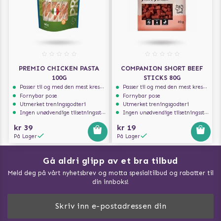
PREMIO CHICKEN PASTA
COMPANION SHORT BEEF
100G
STICKS 80G
Passer til og med den mest kresne hunden
Passer til og med den mest kresne hunden
Fornybar pose
Fornybar pose
Utmerket treningsgodteri
Utmerket treningsgodteri
Ingen unødvendige tilsetningsstoffer
Ingen unødvendige tilsetningsstoffer
kr 39
kr 19
På Lager
På Lager
Gå aldri glipp av et bra tilbud
Meld deg på vårt nyhetsbrev og motta spesialtilbud og rabatter til
din innboks!
Doggie Magasin - Vis alle artilker
Slik måler du din hund