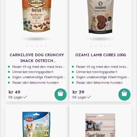
CARNILOVE DOG CRUNCHY
OZAMI LAMB CUBES 100G
SNACK OSTRICH
BLACKBERRIES 200G
Passer til og med den mest kresne hunden
Passer til og med den mest kresne hunden
Utmerket treningsgodteri
Utmerket treningsgodteri
Ingen unødvendige tilsetningsstoffer
Ingen unødvendige tilsetningsstoffer
Passer den følsomme hunden
Passer den følsomme hunden
kr 49
kr 39
På Lager
På Lager