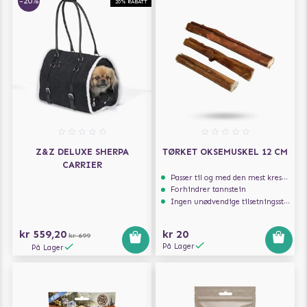
-20%
20% RABATT
Z&Z DELUXE SHERPA
TØRKET OKSEMUSKEL 12 CM
CARRIER
Passer til og med den mest kresne hunden
Forhindrer tannstein
Ingen unødvendige tilsetningsstoffer
kr 559,20
kr 20
kr 699
På Lager
På Lager