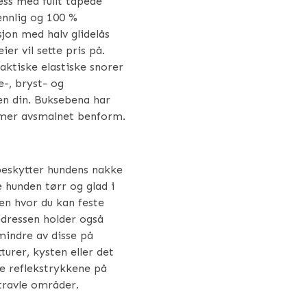
ss med fullt tapede
ennlig og 100 %
sjon med halv glidelås
er vil sette pris på.
aktiske elastiske snorer
e-, bryst- og
en din. Buksebena har
 mer avsmalnet benform.
beskytter hundens nakke
e hunden tørr og glad i
en hvor du kan feste
ledressen holder også
mindre av disse på
turer, kysten eller det
se reflekstrykkene på
travle områder.