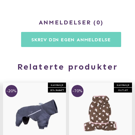
ANMELDELSER
0
SKRIV DIN EGEN ANMELDELSE
Relaterte produkter
KAMPANJE
KAMPANJE
-20%
-70%
20% RABATT
OUTLET