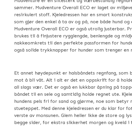
Mudventure er en slitesterk og værbestandig regndre
sømmer. Mudventure Overall ECO er laget av miljøv
resirkulert stoff. Kjeledressen har en smart konstruk
som gjør den enkel å ta av og på, noe både hund og ei
Mudventure Overall ECO er også utrolig justerbar. Pr
brukes til å finjustere rygglengde, benlengde og midj
nakkeomkrets til den perfekte passformen for hund
også solide trykknapper for hunder som trenger en
Et annet høydepunkt er halsbåndets regnfang, som 
mot å bli våt. Alt i alt er det en oppskrift for å hold
all slags vær. Det er også en lukkbar åpning på topp
båndet til en sele og samtidig holde regnet ute. Kje
hundens pels fri for sand og gjørme, noe som betyr 
stueteppet. Med denne kjeledressen er du klar for fot
verste av monsunen. Glem heller ikke de store og ly
begge sider, for ekstra sikkerhet morgen og kveld i 