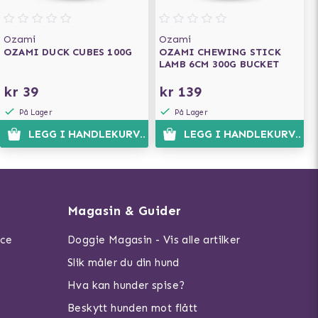
Ozami
Ozami
OZAMI DUCK CUBES 100G
OZAMI CHEWING STICK
LAMB 6CM 300G BUCKET
kr 39
kr 139
På Lager
På Lager
LEGG I HANDLEKURVEN
LEGG I HANDLEKURVEN
Magasin & Guider
ice
Doggie Magasin - Vis alle artilker
Slik måler du din hund
Hva kan hunder spise?
Beskytt hunden mot flått