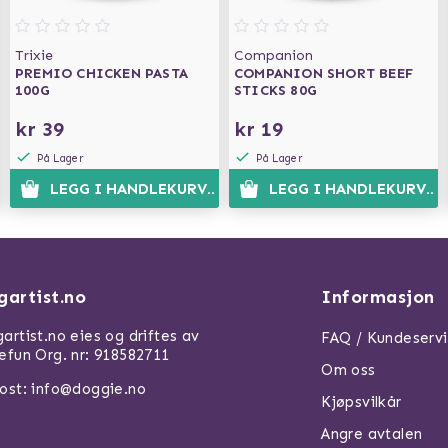
Trixie
Companion
PREMIO CHICKEN PASTA
COMPANION SHORT BEEF
100G
STICKS 80G
kr 39
kr 19
På Lager
På Lager
N
LEGG I HANDLEKURVEN
LEGG I HANDLEKURVEN
gartist.no
Informasjon
artist.no eies og driftes av
FAQ / Kundeserv
efun Org. nr: 918582711
Om oss
ost: info@doggie.no
Kjøpsvilkår
Angre avtalen