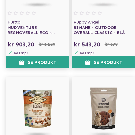
Hurtta
Puppy Angel
MUDVENTURE
BIMANE - OUTDOOR
REGNOVERALL ECO -
OVERALL CLASSIC - BLÅ
PEACOCK
kr 903,20
kr 543,20
kr 1 129
kr 679
På Lager
På Lager
SE PRODUKT
SE PRODUKT