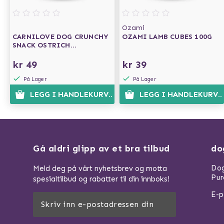
Ozami
CARNILOVE DOG CRUNCHY
OZAMI LAMB CUBES 100G
SNACK OSTRICH
BLACKBERRIES 200G
kr 49
kr 39
På Lager
På Lager
LEGG I HANDLEKURVEN
LEGG I HANDLEKURVE
Gå aldri glipp av et bra tilbud
do
Dog
Meld deg på vårt nyhetsbrev og motta
Pur
spesialtilbud og rabatter til din innboks!
E-p