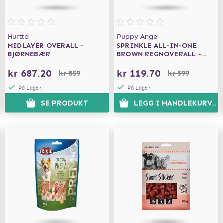
Hurtta
Puppy Angel
MIDLAYER OVERALL -
SPRINKLE ALL-IN-ONE
BJØRNEBÆR
BROWN REGNOVERALL -
SMALL
kr 687,20
kr 119,70
kr 859
kr 399
På Lager
På Lager
SE PRODUKT
LEGG I HANDLEKURVEN