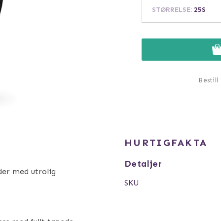
STØRRELSE
:
25S
Bestill
HURTIGFAKTA
Detaljer
der med utrolig
SKU