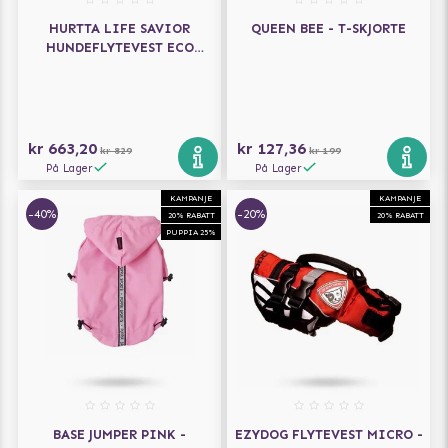
HURTTA LIFE SAVIOR
QUEEN BEE - T-SKJORTE
HUNDEFLYTEVEST ECO
CORAL CAMO
kr 663,20
kr 127,36
kr 829
kr 199
På Lager
På Lager
KAMPANJE
KAMPANJE
-40%
-20%
20% RABATT
20% RABATT
PUPPIA 25%
BASE JUMPER PINK -
EZYDOG FLYTEVEST MICRO -