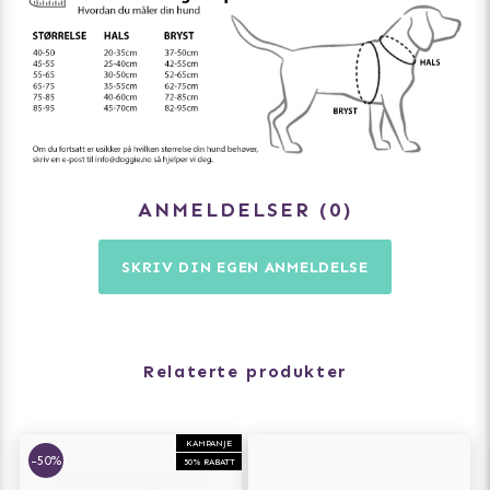
- 100% PES 3D-strikket stoff forbedrer fordampingen
- Tåler maskinvask på 40°C
- Oppfyller STANDARD 100 av OEKOTEX®
ANMELDELSER
0
SKRIV DIN EGEN ANMELDELSE
Relaterte produkter
KAMPANJE
-50%
50% RABATT