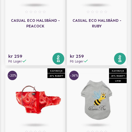
CASUAL ECO HALSBÅND -
CASUAL ECO HALSBÅND -
PEACOCK
RUBY
kr 259
kr 259
På Lager
På Lager
KAMPANJE
KAMPANJE
-20%
-36%
20% RABATT
20% RABATT
UP20