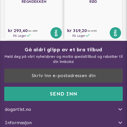
REGNDEKKEN
RØD
kr 293,40
kr 319,20
kr 489
kr 399
På Lager
På Lager
Gå aldri glipp av et bra tilbud
Meld deg på vårt nyhetsbrev og motta spesialtilbud og rabatter til
din innboks!
Doggie Magasin - Vis alle artilker
Slik måler du din hund
FAQ / Kundeservice
SEND INN
Hva kan hunder spise?
Dogartist.no eies og driftes av Purefun Org. nr: 918582711
Om oss
Beskytt hunden mot flått
dogartist.no
E-post: info@doggie.no
Kjøpsvilkår
Slik gjør du turen morsommere
Informasjon
Angre avtalen