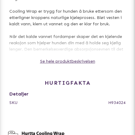
Cooling Wrap er trygg for hunden å bruke ettersom den
etterligner kroppens naturlige kjøleprosess. Bløt vesten i
kaldt vann, klem ut vannet og den er klar for bruk.
Når det kalde vannet fordamper skaper det en kjølende
reaksjon som hjelper hunden din med å holde seg kjølig
lenger. Den bemerkelsesverdige absorpsjonsevnen til det
indre laget skaper en varig kjøleeffekt, og mesh-stoffet
Se hele produktbeskrivelsen
får fuktighet til å fordampe fra kjølelaget.
Cooling Wrap er designet for å dekke de delene av
hundens kropp som forbedrer kjølingen, nemlig brystet
HURTIGFAKTA
og dets store blodkar og lunger. På denne måten spres
vestens avkjølende effekt i hele kroppen.
Detaljer
SKU
H934024
- 3M refleksdetaljer
- Justerbar midje og brystomkrets
- Med pustende meshstoff
- Behagelig passform
- Kjølende mikrofiberlag