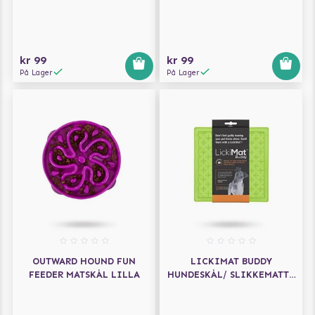
HUNDESKÅL/SLIKKEMATTE
ORANSJE 20X20
kr 99
kr 99
På Lager
På Lager
OUTWARD HOUND FUN
LICKIMAT BUDDY
FEEDER MATSKÅL LILLA
HUNDESKÅL/ SLIKKEMATTE
GRØNN 28X28