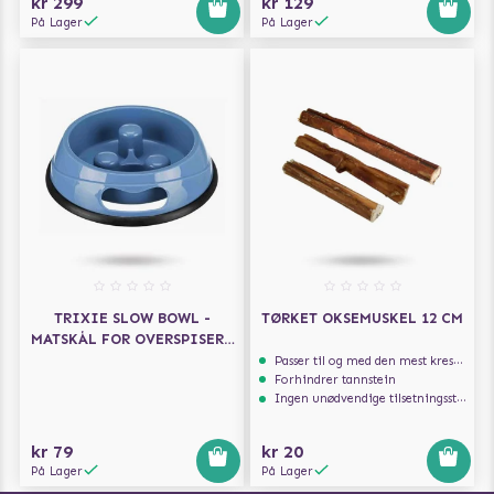
kr 299
kr 129
På Lager
På Lager
TRIXIE SLOW BOWL -
TØRKET OKSEMUSKEL 12 CM
MATSKÅL FOR OVERSPISERE
0.45L
Passer til og med den mest kresne hunden
Forhindrer tannstein
Ingen unødvendige tilsetningsstoffer
kr 79
kr 20
På Lager
På Lager