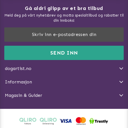
Gå aldri glipp av et bra tilbud
Meld deg på vårt nyhetsbrev og motta spesialtilbud og rabatter til
din innboks!
Doggie Magasin - Vis alle artilker
Slik måler du din hund
FAQ / Kundeservice
SEND INN
Hva kan hunder spise?
Dogartist.no eies og driftes av Purefun Org. nr: 918582711
Om oss
Beskytt hunden mot flått
dogartist.no
E-post: info@doggie.no
Kjøpsvilkår
Slik gjør du turen morsommere
Informasjon
Angre avtalen
Introduser katt og hund for hverandre
Magasin & Guider
Tren Nose Work hjemme