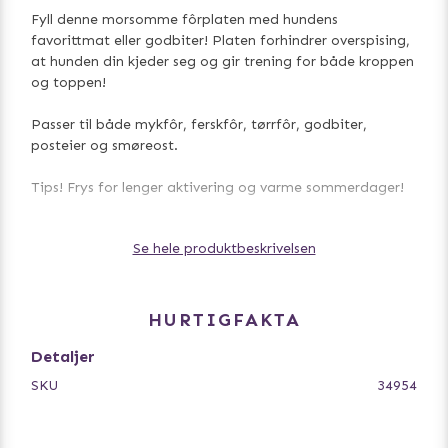
Fyll denne morsomme fôrplaten med hundens
favorittmat eller godbiter! Platen forhindrer overspising,
at hunden din kjeder seg og gir trening for både kroppen
og toppen!
Passer til både mykfôr, ferskfôr, tørrfôr, godbiter,
posteier og smøreost.
Tips! Frys for lenger aktivering og varme sommerdager!
- Forhindrer overspising
Se hele produktbeskrivelsen
- Egnet for både våt- og tørrfôr
- Termoplastisk gummi (TPR)
- Ø 15 cm
HURTIGFAKTA
Detaljer
SKU
34954