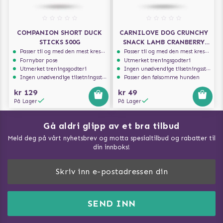
COMPANION SHORT DUCK
CARNILOVE DOG CRUNCHY
STICKS 500G
SNACK LAMB CRANBERRY
200G
Passer til og med den mest kresne hunden
Passer til og med den mest kresne hunden
Fornybar pose
Utmerket treningsgodteri
Utmerket treningsgodteri
Ingen unødvendige tilsetningsstoffer
Ingen unødvendige tilsetningsstoffer
Passer den følsomme hunden
kr 129
kr 49
På Lager
På Lager
Gå aldri glipp av et bra tilbud
Meld deg på vårt nyhetsbrev og motta spesialtilbud og rabatter til
din innboks!
Doggie Magasin - Vis alle artilker
Slik måler du din hund
FAQ / Kundeservice
SEND INN
Hva kan hunder spise?
Dogartist.no eies og driftes av Purefun Org. nr: 918582711
Om oss