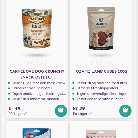
CARNILOVE DOG CRUNCHY
OZAMI LAMB CUBES 100G
SNACK OSTRICH
BLACKBERRIES 200G
Passer til og med den mest kresne hunden
Passer til og med den mest kresne hunden
Utmerket treningsgodteri
Utmerket treningsgodteri
Ingen unødvendige tilsetningsstoffer
Ingen unødvendige tilsetningsstoffer
Passer den følsomme hunden
Passer den følsomme hunden
kr 49
kr 39
På Lager
På Lager