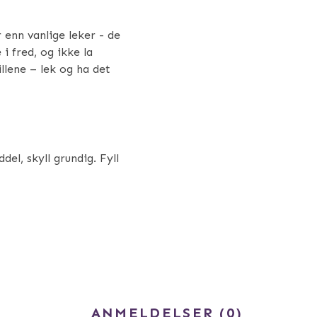
 enn vanlige leker - de
i fred, og ikke la
llene – lek og ha det
l, skyll grundig. Fyll
ANMELDELSER
0