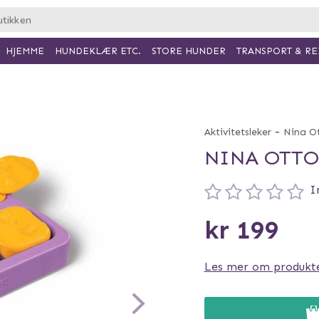
HJEMME
HUNDEKLÆR ETC.
TRANSPORT & RE
STORE HUNDER
-
Aktivitetsleker
Nina O
NINA OTTO
I
kr 199
Les mer om produkt