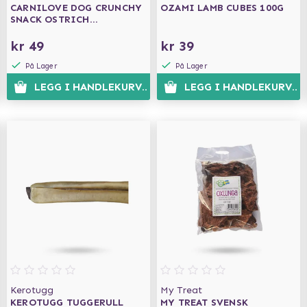
CARNILOVE DOG CRUNCHY
OZAMI LAMB CUBES 100G
SNACK OSTRICH
BLACKBERRIES 200G
kr 49
kr 39
På Lager
På Lager
N
LEGG I HANDLEKURVEN
LEGG I HANDLEKURVEN
Kerotugg
My Treat
KEROTUGG TUGGERULL
MY TREAT SVENSK