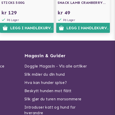
STICKS 500G
SNACK LAMB CRANBERRY
200G
kr 129
kr 49
På Lager
På Lager
LEGG I HANDLEKURVEN
LEGG I HANDLEKURVEN
Magasin & Guider
ice
Doggie Magasin - Vis alle artilker
Slik måler du din hund
Hva kan hunder spise?
Beskytt hunden mot flått
Slik gjør du turen morsommere
Introduser katt og hund for
hverandre