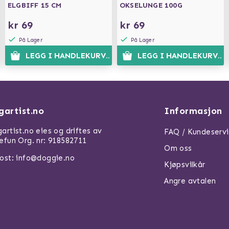
ELGBIFF 15 CM
OKSELUNGE 100G
kr 69
kr 69
På Lager
På Lager
N
LEGG I HANDLEKURVEN
LEGG I HANDLEKURVEN
gartist.no
Informasjon
artist.no eies og driftes av
FAQ / Kundeserv
efun Org. nr: 918582711
Om oss
ost: info@doggie.no
Kjøpsvilkår
Angre avtalen