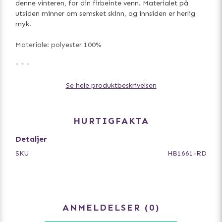
denne vinteren, for din firbeinte venn. Materialet på
utsiden minner om semsket skinn, og innsiden er herlig
myk.
Materiale: polyester 100%
* * *
Størrelsesguide for Puppia-seler
Se hele produktbeskrivelsen
For å velge riktig størrelse for hunden din, legg til 3-5 cm
til målet du får når du måler rundt hundens bryst. For en
hund med mye pels, legg til mer og for en korthåret hund
mindre. For veldig små hunder under 5 kg er ca 2-3 cm
HURTIGFAKTA
nok. Vurder å ta en større størrelse hvis hunden har mye
pels. Målene gitt i størrelsestabellen er målene til
Detaljer
hundeselen.
SKU
HB1661-RD
Puppias Jacket hundesele
Denne modellen er fast og tres nedenfra og opp på
hunden. Pass på at hundens mål stemmer med selen.
ANMELDELSER
0
Størrelser
Merk at vekter og hunderaser kun er retningslinjer for