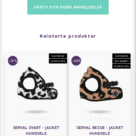
størrelsesvalg.
SKRIV DIN EGEN ANMELDELSE
- XS: > 2 kg - Liten Chihuahua eller hundevalp
- S: ca 2-4 kg - Chihuahua, Yorkshire terrier, maltesisk
- M: ca 4-8 kg - Dvergpinscher, Jack Russell
- L: ca 8-15 kg - Westie, amerikansk cocker spaniel
Relaterte produkter
- XL: ca 15-20 kg - Staffordshire Bull Terrier
KAMPANJE
KAMPANJE
-25%
-40%
PUPPIA 25%
20% RABATT
PUPPIA 25%
SERVAL SVART - JACKET
SERVAL BEIGE - JACKET
HUNDSELE
HUNDSELE