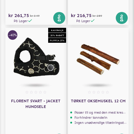
kr 261,75
kr 216,75
kr 349
kr 289
På Lager
På Lager
KAMPANJE
-40%
20% RABATT
PUPPIA 25%
FLORENT SVART - JACKET
TØRKET OKSEMUSKEL 12 CM
HUNDSELE
Passer til og med den mest kresne hunden
Forhindrer tannstein
Ingen unødvendige tilsetningsstoffer