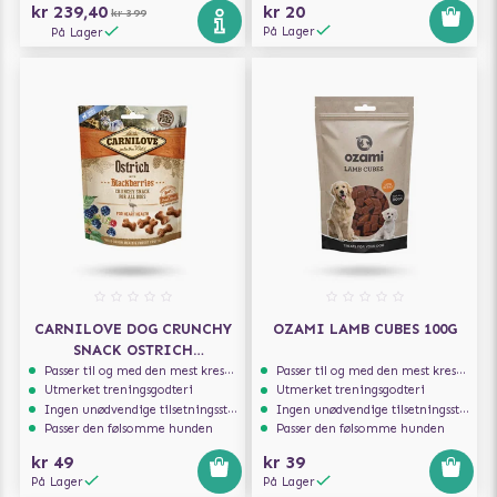
kr 239,40
kr 20
kr 399
På Lager
På Lager
CARNILOVE DOG CRUNCHY
OZAMI LAMB CUBES 100G
SNACK OSTRICH
BLACKBERRIES 200G
Passer til og med den mest kresne hunden
Passer til og med den mest kresne hunden
Utmerket treningsgodteri
Utmerket treningsgodteri
Ingen unødvendige tilsetningsstoffer
Ingen unødvendige tilsetningsstoffer
Passer den følsomme hunden
Passer den følsomme hunden
kr 49
kr 39
På Lager
På Lager