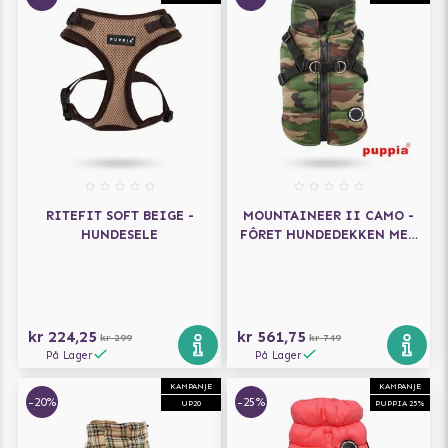
RITEFIT SOFT BEIGE -
MOUNTAINEER II CAMO -
HUNDESELE
FÔRET HUNDEDEKKEN MED
INTEGRERT SELE
kr 224,25
kr 561,75
kr 299
kr 749
På Lager
På Lager
KAMPANJE
KAMPANJE
-20%
-25%
UP20
PUPPIA 25%