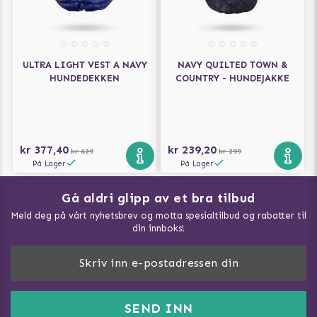
ULTRA LIGHT VEST A NAVY
NAVY QUILTED TOWN &
HUNDEDEKKEN
COUNTRY - HUNDEJAKKE
kr 377,40
kr 239,20
kr 629
kr 299
På Lager
På Lager
Gå aldri glipp av et bra tilbud
Meld deg på vårt nyhetsbrev og motta spesialtilbud og rabatter til
din innboks!
Doggie Magasin - Vis alle artilker
Slik måler du din hund
FAQ / Kundeservice
SEND INN
Hva kan hunder spise?