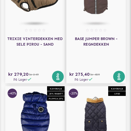
TRIXIE VINTERDEKKEN MED
BASE JUMPER BROWN -
SELE PIROU - SAND
REGNDEKKEN
kr 279,20
kr 275,40
kr 349
kr 459
På Lager
På Lager
KAMPANJE
KAMPANJE
-40%
-20%
20% RABATT
UP20
PUPPIA 25%