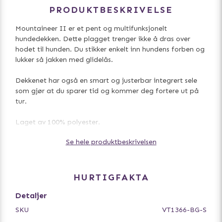
PRODUKTBESKRIVELSE
Mountaineer II er et pent og multifunksjonelt
hundedekken. Dette plagget trenger ikke å dras over
hodet til hunden. Du stikker enkelt inn hundens forben og
lukker så jakken med glidelås.
Dekkenet har også en smart og justerbar integrert sele
som gjør at du sparer tid og kommer deg fortere ut på
tur.
Laget av 100% polyester.
Se hele produktbeskrivelsen
* * *
Størrelsesguide
Størrelsestabellen angir målene på plagget. Kontroller at
hundens mål passer med plagget. For å velge rett
HURTIGFAKTA
størrelse til din hund, legg til ca. 5-10 cm på målet du får
når du måler rundt brystkassen til hunden. For en hund
Detaljer
med mye pels legger du til mer og for en korthårig hund
SKU
VT1366-BG-S
legger du til mindre. For ordentlig små hunder under 5 kg