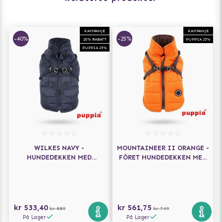
KAMPANJE
KAMPANJE
-40%
-25%
20% RABATT
PUPPIA 25%
PUPPIA 25%
WILKES NAVY -
MOUNTAINEER II ORANGE -
HUNDEDEKKEN MED
FÔRET HUNDEDEKKEN MED
INTEGRERT SELE
INTEGRERT SELE
kr 533,40
kr 561,75
kr 889
kr 749
På Lager
På Lager