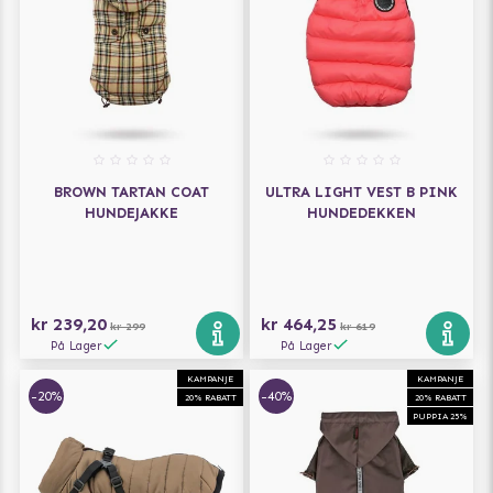
BROWN TARTAN COAT
ULTRA LIGHT VEST B PINK
HUNDEJAKKE
HUNDEDEKKEN
kr 239,20
kr 464,25
kr 299
kr 619
På Lager
På Lager
KAMPANJE
KAMPANJE
-20%
-40%
20% RABATT
20% RABATT
PUPPIA 25%