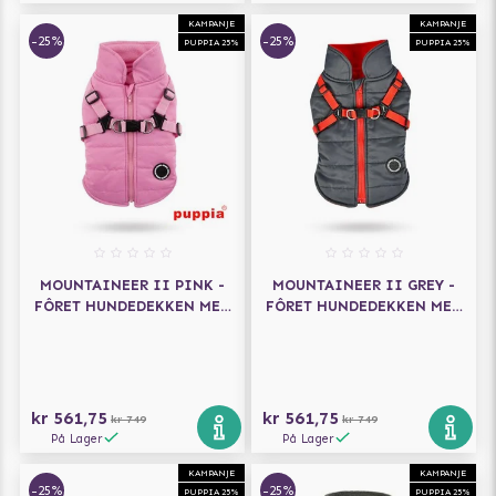
KAMPANJE
KAMPANJE
-25%
-25%
PUPPIA 25%
PUPPIA 25%
MOUNTAINEER II PINK -
MOUNTAINEER II GREY -
FÔRET HUNDEDEKKEN MED
FÔRET HUNDEDEKKEN MED
INTEGRERT SELE
INTEGRERT SELE
kr 561,75
kr 561,75
kr 749
kr 749
På Lager
På Lager
KAMPANJE
KAMPANJE
-25%
-25%
PUPPIA 25%
PUPPIA 25%