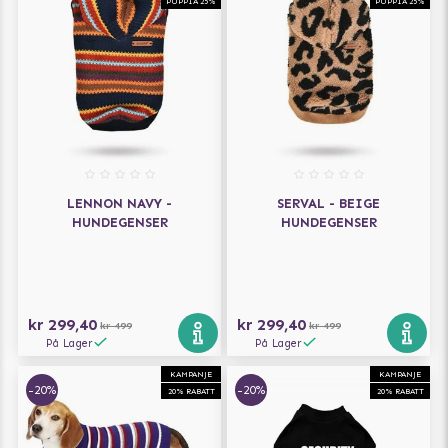
PUPPIA 25%
PUPPIA 25%
LENNON NAVY -
SERVAL - BEIGE
HUNDEGENSER
HUNDEGENSER
kr 299,40
kr 299,40
kr 499
kr 499
På Lager
På Lager
KAMPANJE
KAMPANJE
-20%
-20%
20% RABATT
20% RABATT