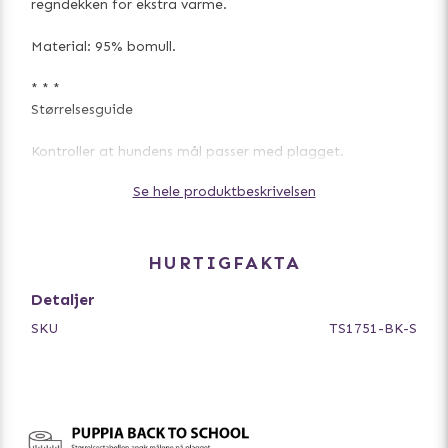
regndekken for ekstra varme.
Material: 95% bomull.
* * *
Størrelsesguide
Kontroller at hundens mål passer med plagget.
For å velge rett størrelse til din hund, legg til ca. 5-10 cm
Se hele produktbeskrivelsen
på målet du får når du måler rundt brystkassen til
hunden. For en hund med mye pels legger du til mer og
for en korthårig hund legger du til mindre. For ordentlig
små hunder under 5 kg er det nok med ca. 3-5 cm. Tenk
HURTIGFAKTA
på å ta en størrelse større dersom hunden har mye pels.
Detaljer
SKU
TS1751-BK-S