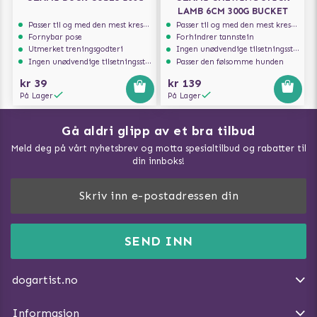
LAMB 6CM 300G BUCKET
Passer til og med den mest kresne hunden
Passer til og med den mest kresne hunden
Fornybar pose
Forhindrer tannstein
Utmerket treningsgodteri
Ingen unødvendige tilsetningsstoffer
Ingen unødvendige tilsetningsstoffer
Passer den følsomme hunden
kr 39
kr 139
På Lager
På Lager
Gå aldri glipp av et bra tilbud
Meld deg på vårt nyhetsbrev og motta spesialtilbud og rabatter til
din innboks!
Doggie Magasin - Vis alle artilker
Slik måler du din hund
FAQ / Kundeservice
SEND INN
Hva kan hunder spise?
Dogartist.no eies og driftes av Purefun Org. nr: 918582711
Om oss
Beskytt hunden mot flått
dogartist.no
E-post: info@doggie.no
Kjøpsvilkår
Slik gjør du turen morsommere
Informasjon