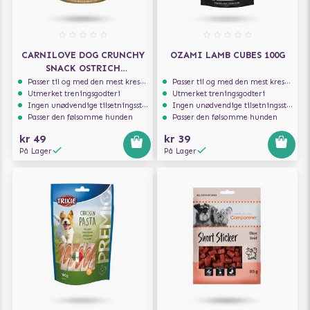
CARNILOVE DOG CRUNCHY
OZAMI LAMB CUBES 100G
SNACK OSTRICH
BLACKBERRIES 200G
Passer til og med den mest kresne hunden
Passer til og med den mest kresne hunden
Utmerket treningsgodteri
Utmerket treningsgodteri
Ingen unødvendige tilsetningsstoffer
Ingen unødvendige tilsetningsstoffer
Passer den følsomme hunden
Passer den følsomme hunden
kr 49
kr 39
På Lager
På Lager