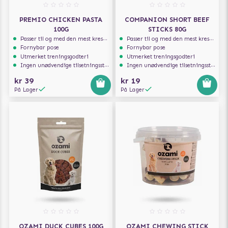
PREMIO CHICKEN PASTA
COMPANION SHORT BEEF
100G
STICKS 80G
Passer til og med den mest kresne hunden
Passer til og med den mest kresne hunden
Fornybar pose
Fornybar pose
Utmerket treningsgodteri
Utmerket treningsgodteri
Ingen unødvendige tilsetningsstoffer
Ingen unødvendige tilsetningsstoffer
kr 39
kr 19
På Lager
På Lager
OZAMI DUCK CUBES 100G
OZAMI CHEWING STICK