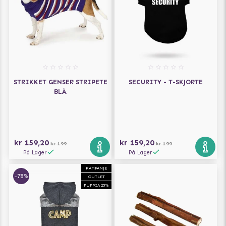
STRIKKET GENSER STRIPETE
SECURITY - T-SKJORTE
BLÅ
kr 159,20
kr 159,20
kr 199
kr 199
På Lager
På Lager
KAMPANJE
-78%
OUTLET
PUPPIA 25%