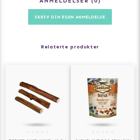
ANMELDELSER
0
Størrelser
Vær oppmerksom på at vekt og hunderase bare er
SKRIV DIN EGEN ANMELDELSE
retningslinjer for valg av størrelser.
- XS: > 2 kg - mindre Chihuahua eller hundevalp
- S: ca. 2-4 kg - Chihuahua, Yorkshire terrier, Malteser
- M: ca. 4-8 kg - Dvergpinscher, Jack Russell
Relaterte produkter
- L: ca. 8-15 kg - Westie, Amerikansk Cocker Spaniel
- XL: ca. 15-20 kg - Staffordshire Bullterrier