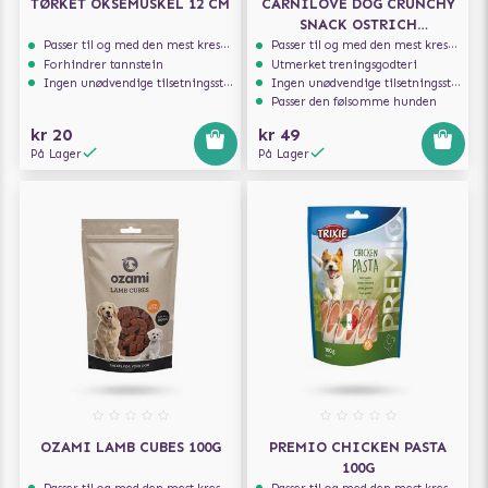
TØRKET OKSEMUSKEL 12 CM
CARNILOVE DOG CRUNCHY
SNACK OSTRICH
BLACKBERRIES 200G
Passer til og med den mest kresne hunden
Passer til og med den mest kresne hunden
Forhindrer tannstein
Utmerket treningsgodteri
Ingen unødvendige tilsetningsstoffer
Ingen unødvendige tilsetningsstoffer
Passer den følsomme hunden
kr 20
kr 49
På Lager
På Lager
OZAMI LAMB CUBES 100G
PREMIO CHICKEN PASTA
100G