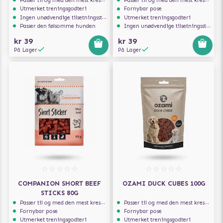
Passer til og med den mest kresne hunden
Passer til og med den mest kresne hunden
Utmerket treningsgodteri
Fornybar pose
Ingen unødvendige tilsetningsstoffer
Utmerket treningsgodteri
Passer den følsomme hunden
Ingen unødvendige tilsetningsstoffer
kr 39
kr 39
På Lager
På Lager
COMPANION SHORT BEEF
OZAMI DUCK CUBES 100G
STICKS 80G
Passer til og med den mest kresne hunden
Passer til og med den mest kresne hunden
Fornybar pose
Fornybar pose
Utmerket treningsgodteri
Utmerket treningsgodteri