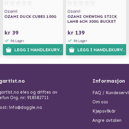
Ozami
Ozami
OZAMI DUCK CUBES 100G
OZAMI CHEWING STICK
LAMB 6CM 300G BUCKET
kr 39
kr 139
På Lager
På Lager
N
LEGG I HANDLEKURVEN
LEGG I HANDLEKURVEN
gartist.no
Informasjon
artist.no eies og driftes av
FAQ / Kundeserv
efun Org. nr: 918582711
Om oss
ost: info@doggie.no
Kjøpsvilkår
Angre avtalen