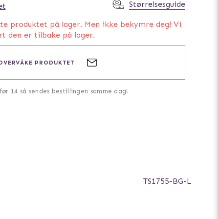
Størrelsesguide
et
tte produktet på lager. Men ikke bekymre deg! Vi
rt den er tilbake på lager.
OVERVÅKE PRODUKTET
 før 14 så sendes bestillingen samme dag!
TS1755-BG-L