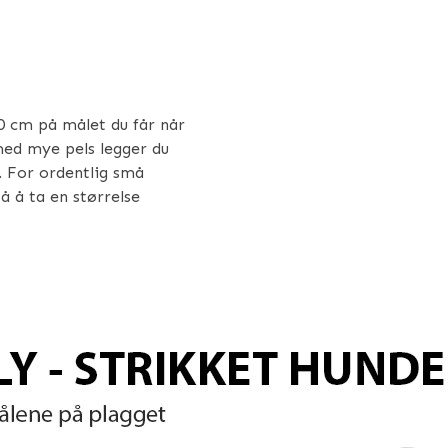
-10 cm på målet du får når
med mye pels legger du
e. For ordentlig små
å å ta en størrelse