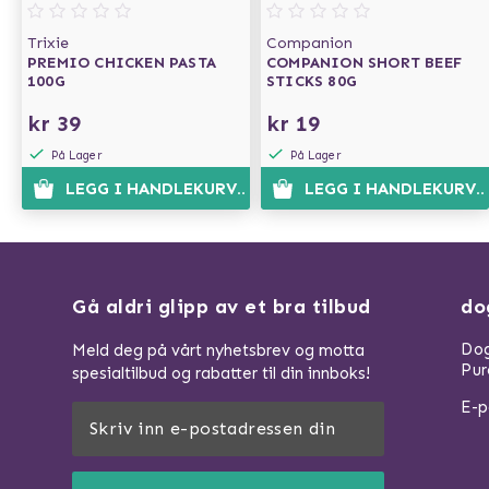
Trixie
Companion
PREMIO CHICKEN PASTA
COMPANION SHORT BEEF
100G
STICKS 80G
kr 39
kr 19
På Lager
På Lager
LEGG I HANDLEKURVEN
LEGG I HANDLEKURVE
Gå aldri glipp av et bra tilbud
do
Dog
Meld deg på vårt nyhetsbrev og motta
Pur
spesialtilbud og rabatter til din innboks!
E-p