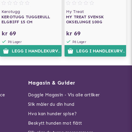
Kerotugg
My Treat
KEROTUGG TUGGERULL
MY TREAT SVENSK
ELGBIFF 15 CM
OKSELUNGE 100G
kr 69
kr 69
På Lager
På Lager
LEGG I HANDLEKURVEN
LEGG I HANDLEKURVEN
Magasin & Guider
ice
Doggie Magasin - Vis alle artilker
Slik måler du din hund
Hva kan hunder spise?
Beskytt hunden mot flått