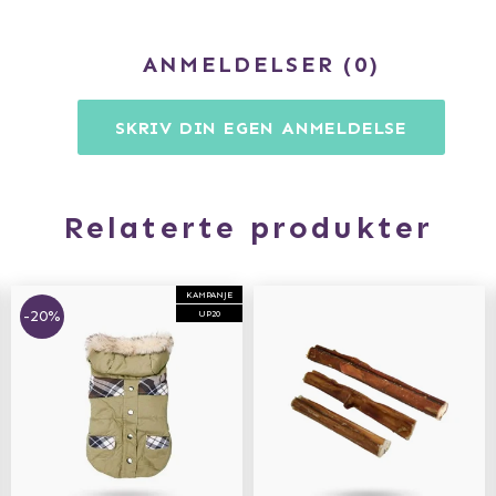
ANMELDELSER
0
SKRIV DIN EGEN ANMELDELSE
Relaterte produkter
KAMPANJE
-20%
UP20