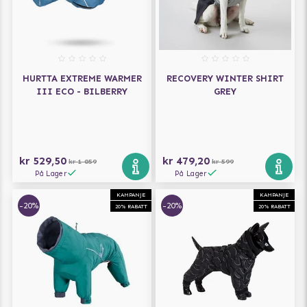
HURTTA EXTREME WARMER
RECOVERY WINTER SHIRT
III ECO - BILBERRY
GREY
kr 529,50
kr 479,20
kr 1 059
kr 599
På Lager
På Lager
KAMPANJE
KAMPANJE
-20%
-20%
20% RABATT
20% RABATT