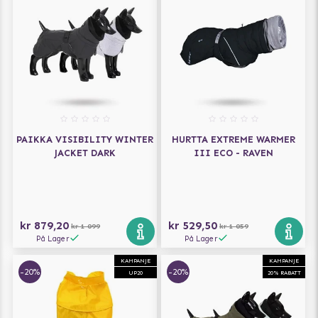
PAIKKA VISIBILITY WINTER
HURTTA EXTREME WARMER
JACKET DARK
III ECO - RAVEN
kr 879,20
kr 529,50
kr 1 099
kr 1 059
På Lager
På Lager
KAMPANJE
KAMPANJE
-20%
-20%
UP20
20% RABATT