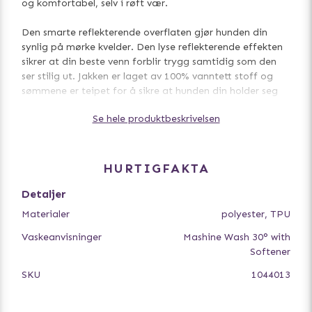
og komfortabel, selv i røft vær.
Den smarte reflekterende overflaten gjør hunden din
synlig på mørke kvelder. Den lyse reflekterende effekten
sikrer at din beste venn forblir trygg samtidig som den
ser stilig ut. Jakken er laget av 100% vanntett stoff og
sømmene er teipet for å sikre at hunden din holder seg
tørr og komfortabel. Dekkenet er lett å skylle ren etter en
Se hele produktbeskrivelsen
tur, og takket være praktisk nettingfôr tørker den raskt.
- Svært reflekterende – ultimat sikkerhet under dårlige
lysforhold!
HURTIGFAKTA
- Lett nettingfôr, perfekt også for varmere temperaturer.
- Hette – vanntett og varm hette forhindrer at vannet og
Detaljer
kulden kommer inn under halsbåndet, du kan også dekke
Materialer
polyester, TPU
til hundens ører.
- Seleåpning med glidelås – juster plassering og størrelse
Vaskeanvisninger
Mashine Wash 30° with
på åpningen.
Softener
- Justerbar hals, midje, rygglengde og benstropper – for
SKU
1044013
individuell passform. Smarte justeringer er skjult for stil
og sikkerhet.