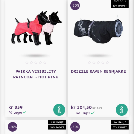
KAMPANJE
-50%
50% RABATT
PAIKKA VISIBILITY
DRIZZLE RAVEN REGNJAKKE
RAINCOAT - HOT PINK
kr 859
kr 304,50
kr 609
På Lager
På Lager
KAMPANJE
KAMPANJE
-20%
-50%
20% RABATT
50% RABATT