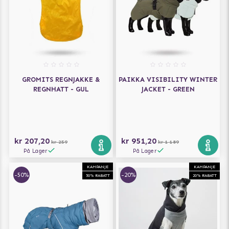
GROMITS REGNJAKKE &
PAIKKA VISIBILITY WINTER
REGNHATT - GUL
JACKET - GREEN
kr 207,20
kr 951,20
kr 259
kr 1 189
På Lager
På Lager
KAMPANJE
KAMPANJE
-50%
-20%
50% RABATT
20% RABATT