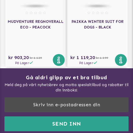
MUDVENTURE REGNOVERALL
PAIKKA WINTER SUIT FOR
ECO - PEACOCK
DOGS - BLACK
kr 903,20
kr 1 119,20
kr 1 129
kr 1 399
På Lager
På Lager
Gå aldri glipp av et bra tilbud
Meld deg på vårt nyhetsbrev og motta spesialtilbud og rabatter til
din innboks!
Doggie Magasin - Vis alle artilker
Slik måler du din hund
FAQ / Kundeservice
SEND INN
Hva kan hunder spise?
Dogartist.no eies og driftes av Purefun Org. nr: 918582711