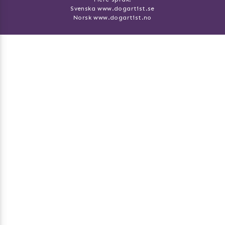
Svenska www.dogartist.se
Norsk www.dogartist.no