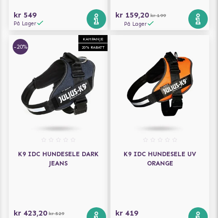
kr 549
kr 159,20
kr 199
På Lager
På Lager
KAMPANJE
-20%
20% RABATT
K9 IDC HUNDESELE DARK
K9 IDC HUNDESELE UV
JEANS
ORANGE
kr 423,20
kr 419
kr 529