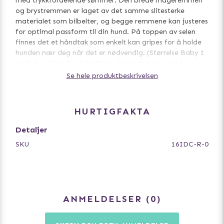
med trykkfordelende sømmer. Den brede mageremmen
og brystremmen er laget av det samme slitesterke
materialet som bilbelter, og begge remmene kan justeres
for optimal passform til din hund. På toppen av selen
finnes det et håndtak som enkelt kan gripes for å holde
hunden nær deg når det er nødvendig. (Størrelse Baby 1
og Baby 2 har ikke håndtak). Håndtaket kan også
trykkes ned og festes med en knapp for å hindre at
Se hele produktbeskrivelsen
hunden setter seg fast, for eksempel når den løper i
skogen, eller når du ønsker å ha håndtaket nede.
HURTIGFAKTA
Detaljer
På sidene av selen er det borrelås med Julius K9s logo,
som er selvlysende og utskiftbare. For å gjøre selen mer
SKU
16IDC-R-0
personlig kan denne logoen byttes ut, og den kan kjøpes
separat. Selen har et bredt refleksbånd over bogen og
reflekstråd sydd inn i kantene. Utseendet på båndet
varierer avhengig av størrelse.
ANMELDELSER
0
Vær oppmerksom på at Julius K9 har byttet ut