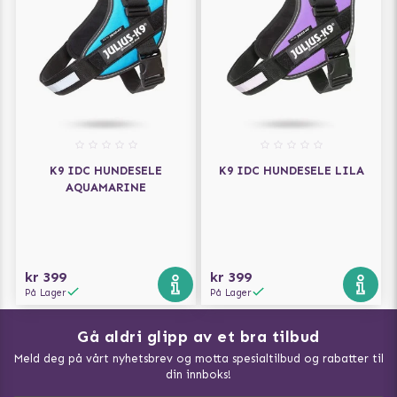
K9 IDC HUNDESELE
K9 IDC HUNDESELE LILA
AQUAMARINE
kr 399
kr 399
På Lager
På Lager
Gå aldri glipp av et bra tilbud
Meld deg på vårt nyhetsbrev og motta spesialtilbud og rabatter til
din innboks!