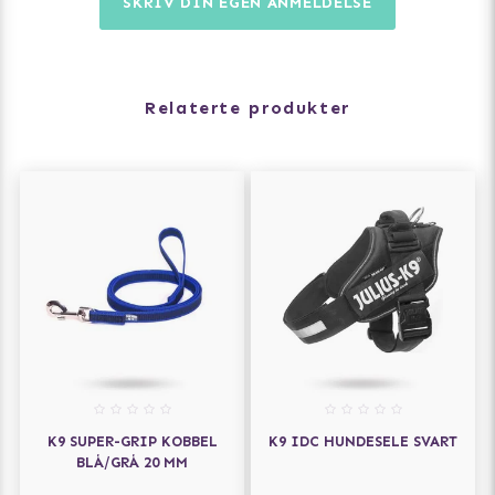
SKRIV DIN EGEN ANMELDELSE
metalldelene med høyteknologisk ultrasterk,
superlett og delvis resirkulert plast.
Relaterte produkter
Størrelser: Brystmål (måles rundt hundens brystkasse
der den er bredest) og vekt på hunden:
Baby 1 - 29-36 cm 0,8-3 kg
Baby 2 - 33-45 cm 2-5 kg
Mini-mini - 40-53 cm 4-7 kg
Mini - 51-67 cm 7-15 kg
0 - 58-76 cm 14-25 kg
1 - 63-85 cm 23-30 kg
2 - 71-96 cm 28-40 kg
3 - 82-115 cm 40-70 kg
4 - 96-138 cm 70-90 kg
Rasguide (merk! kun eksempler på raser, Doggie gir
K9 SUPER-GRIP KOBBEL
K9 IDC HUNDESELE SVART
ingen garantier for at størrelsen passer til din hund)
BLÅ/GRÅ 20 MM
Baby 1 - Chihuahua, Russkiy toy, Prazský krysarík.