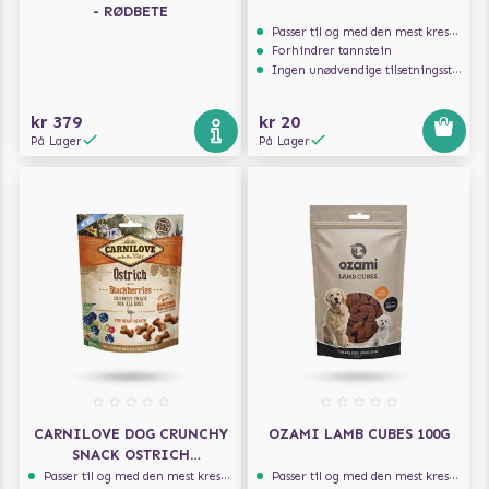
- RØDBETE
Passer til og med den mest kresne hunden
Forhindrer tannstein
Ingen unødvendige tilsetningsstoffer
kr 379
kr 20
På Lager
På Lager
CARNILOVE DOG CRUNCHY
OZAMI LAMB CUBES 100G
SNACK OSTRICH
BLACKBERRIES 200G
Passer til og med den mest kresne hunden
Passer til og med den mest kresne hunden