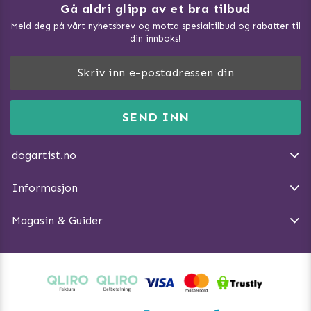
Gå aldri glipp av et bra tilbud
Meld deg på vårt nyhetsbrev og motta spesialtilbud og rabatter til
din innboks!
Doggie Magasin - Vis alle artilker
Slik måler du din hund
FAQ / Kundeservice
SEND INN
Hva kan hunder spise?
Dogartist.no eies og driftes av Purefun Org. nr: 918582711
Om oss
Beskytt hunden mot flått
dogartist.no
E-post: info@doggie.no
Kjøpsvilkår
Slik gjør du turen morsommere
Informasjon
Angre avtalen
Introduser katt og hund for hverandre
Magasin & Guider
Tren Nose Work hjemme