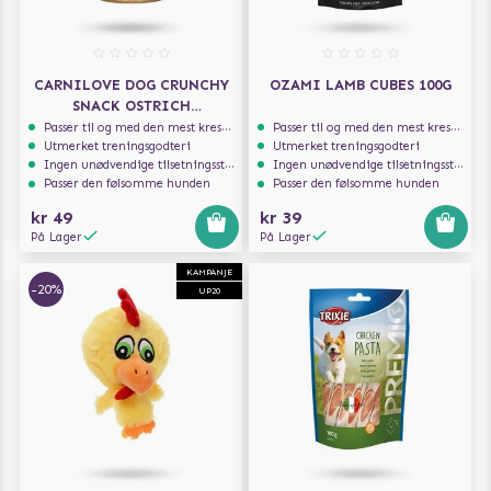
CARNILOVE DOG CRUNCHY
OZAMI LAMB CUBES 100G
SNACK OSTRICH
BLACKBERRIES 200G
Passer til og med den mest kresne hunden
Passer til og med den mest kresne hunden
Utmerket treningsgodteri
Utmerket treningsgodteri
Ingen unødvendige tilsetningsstoffer
Ingen unødvendige tilsetningsstoffer
Passer den følsomme hunden
Passer den følsomme hunden
kr 49
kr 39
På Lager
På Lager
KAMPANJE
-20%
UP20