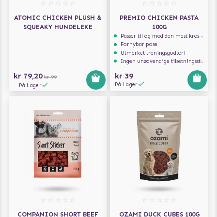
ATOMIC CHICKEN PLUSH &
PREMIO CHICKEN PASTA
SQUEAKY HUNDELEKE
100G
Passer til og med den mest kresne hunden
Fornybar pose
Utmerket treningsgodteri
Ingen unødvendige tilsetningsstoffer
kr 79,20
kr 39
kr 99
På Lager
På Lager
COMPANION SHORT BEEF
OZAMI DUCK CUBES 100G