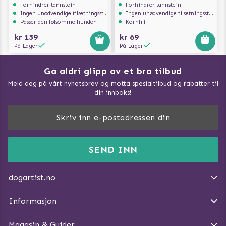
Forhindrer tannstein
Forhindrer tannstein
Ingen unødvendige tilsetningsstoffer
Ingen unødvendige tilsetningsstoffer
Passer den følsomme hunden
Kornfri
kr 139
kr 69
På Lager
På Lager
Gå aldri glipp av et bra tilbud
Meld deg på vårt nyhetsbrev og motta spesialtilbud og rabatter til
din innboks!
Doggie Magasin - Vis alle artilker
Slik måler du din hund
FAQ / Kundeservice
SEND INN
Hva kan hunder spise?
Dogartist.no eies og driftes av Purefun Org. nr: 918582711
Om oss
Beskytt hunden mot flått
dogartist.no
E-post: info@doggie.no
Kjøpsvilkår
Slik gjør du turen morsommere
Informasjon
Angre avtalen
Introduser katt og hund for hverandre
Magasin & Guider