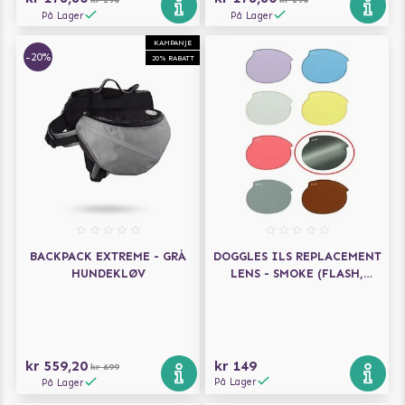
På Lager
På Lager
KAMPANJE
-20%
20% RABATT
BACKPACK EXTREME - GRÅ
DOGGLES ILS REPLACEMENT
HUNDEKLØV
LENS - SMOKE (FLASH,
MIRROR LENS) -
ERSTATNINGSLINSER
kr 559,20
kr 149
kr 699
På Lager
På Lager