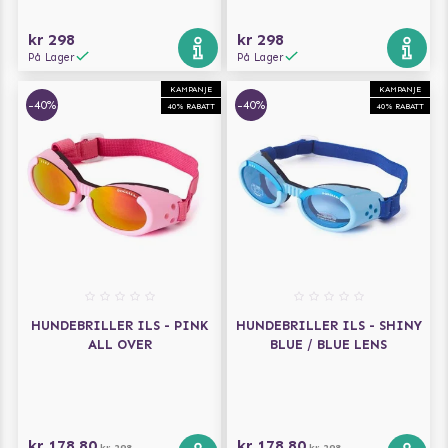
kr 298
kr 298
På Lager
På Lager
KAMPANJE
KAMPANJE
-40%
-40%
40% RABATT
40% RABATT
HUNDEBRILLER ILS - PINK
HUNDEBRILLER ILS - SHINY
ALL OVER
BLUE / BLUE LENS
kr 178,80
kr 178,80
kr 298
kr 298