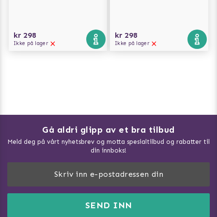
kr 298
kr 298
Ikke på lager
Ikke på lager
Gå aldri glipp av et bra tilbud
Meld deg på vårt nyhetsbrev og motta spesialtilbud og rabatter til
din innboks!
Doggie Magasin - Vis alle artilker
Slik måler du din hund
FAQ / Kundeservice
SEND INN
Hva kan hunder spise?