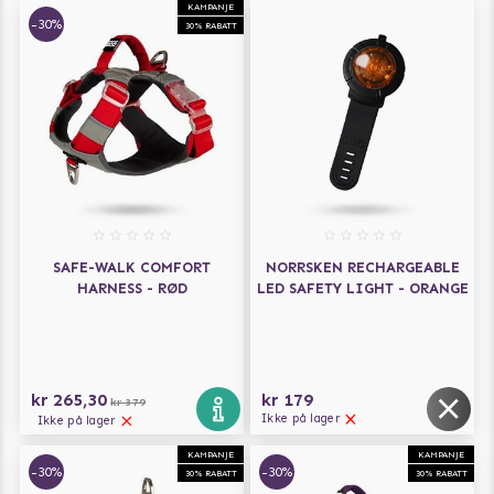
KAMPANJE
-30%
30% RABATT
SAFE-WALK COMFORT
NORRSKEN RECHARGEABLE
HARNESS - RØD
LED SAFETY LIGHT - ORANGE
kr 265,30
kr 179
kr 379
Ikke på lager
Ikke på lager
KAMPANJE
KAMPANJE
-30%
-30%
30% RABATT
30% RABATT