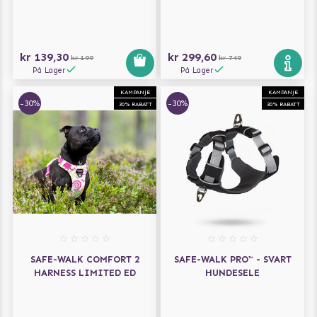
kr 139,30
kr 299,60
kr 199
kr 749
På Lager
På Lager
KAMPANJE
KAMPANJE
-30%
-30%
30% RABATT
30% RABATT
SAFE-WALK COMFORT 2
SAFE-WALK PRO™ - SVART
HARNESS LIMITED ED
HUNDESELE