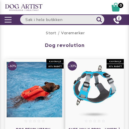
0
Start
Varemerker
dog revolution
KAMPANJE
KAMPANJE
-60%
-30%
60% RABATT
30% RABATT