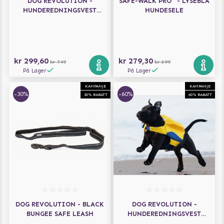
DOG REVOLUTION -
SAFE-WALK PRO™ - LYSEBLÅ
HUNDEREDNINGSVEST
HUNDESELE
ORANGE
kr 299,60
kr 279,30
kr 749
kr 399
På Lager
På Lager
KAMPANJE
KAMPANJE
-30%
-60%
30% RABATT
60% RABATT
DOG REVOLUTION - BLACK
DOG REVOLUTION -
BUNGEE SAFE LEASH
HUNDEREDNINGSVEST
GUL/BLÅ